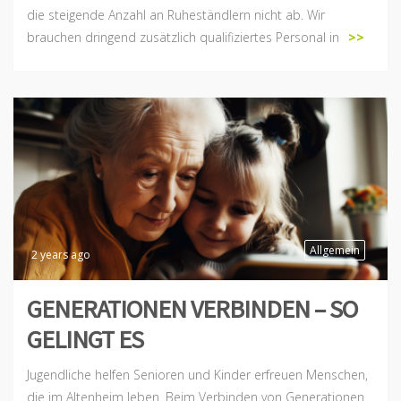
die steigende Anzahl an Ruheständlern nicht ab. Wir
brauchen dringend zusätzlich qualifiziertes Personal in
>>
Allgemein
2 years ago
GENERATIONEN VERBINDEN – SO
GELINGT ES
Jugendliche helfen Senioren und Kinder erfreuen Menschen,
die im Altenheim leben. Beim Verbinden von Generationen