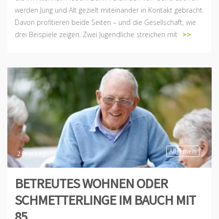
werden Jung und Alt gezielt miteinander in Kontakt gebracht.
Davon profitieren beide Seiten – und die Gesellschaft, wie
drei Beispiele zeigen. Zwei Jugendliche streichen mit
>>
Allgemein
2 years ago
BETREUTES WOHNEN ODER
SCHMETTERLINGE IM BAUCH MIT
85