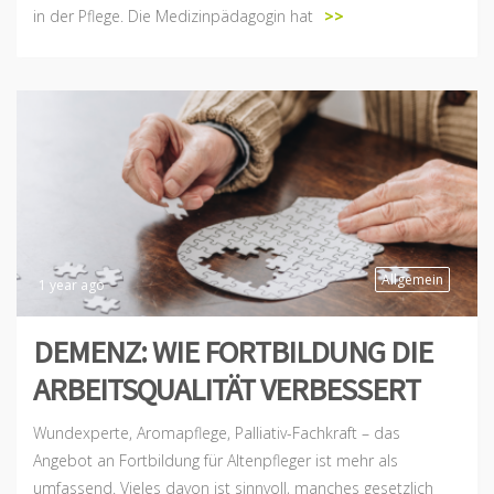
in der Pflege. Die Medizinpädagogin hat
>>
Allgemein
1 year ago
DEMENZ: WIE FORTBILDUNG DIE
ARBEITSQUALITÄT VERBESSERT
Wundexperte, Aromapflege, Palliativ-Fachkraft – das
Angebot an Fortbildung für Altenpfleger ist mehr als
umfassend. Vieles davon ist sinnvoll, manches gesetzlich