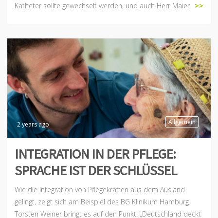
Katheter sollte gewechselt werden, und auch Herr Maier
>>
Allgemein
2 years ago
INTEGRATION IN DER PFLEGE:
SPRACHE IST DER SCHLÜSSEL
Wie die Integration von Pflegekräften aus dem Ausland
gelingt, zeigt sich am Beispiel des BG Klinikum Hamburg.
Torsten Weiner bringt es auf den Punkt: „Deutschland deckt