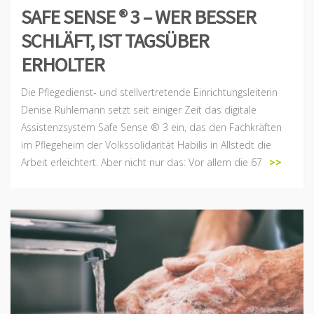
SAFE SENSE ® 3 – WER BESSER
SCHLÄFT, IST TAGSÜBER
ERHOLTER
Die Pflegedienst- und stellvertretende Einrichtungsleiterin
Denise Rühlemann setzt seit einiger Zeit das digitale
Assistenzsystem Safe Sense ® 3 ein, das den Fachkräften
im Pflegeheim der Volkssolidarität Habilis in Allstedt die
Arbeit erleichtert. Aber nicht nur das: Vor allem die 67
>>