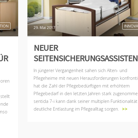
TION
INNOVA
29. Mai 2017
NEUER
ÜR
SEITENSICHERUNGSASSISTEN
In jüngerer Vergangenheit sahen sich Alten- und
Pflegeheime mit neuen Herausforderungen konfronti
toren
hat die Zahl der Pflegebedürftigen mit erhöhtem
Pflegebedarf in den letzten Jahren stark zugenomme
tellt
sentida 7-i kann dank seiner multiplen Funktionalität
sende
deutliche Entlastung im Pflegealltag sorgen.
>>
Umso