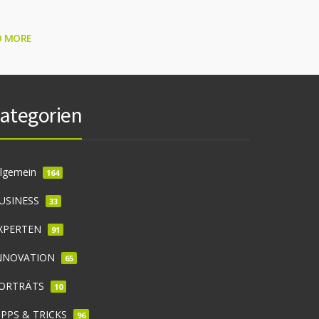
D MORE
ategorien
llgemein
164
USINESS
33
XPERTEN
91
NNOVATION
65
ORTRÄTS
10
IPPS & TRICKS
96