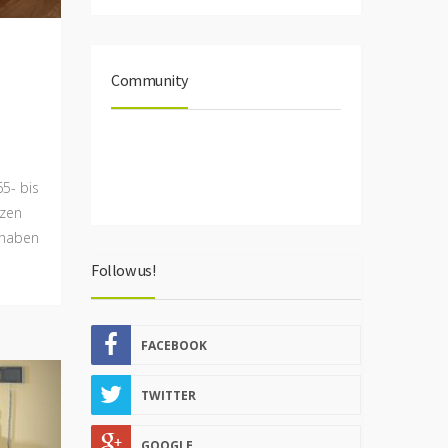
Community
65- bis
rzen
 haben
Follow us!
FACEBOOK
TWITTER
GOOGLE