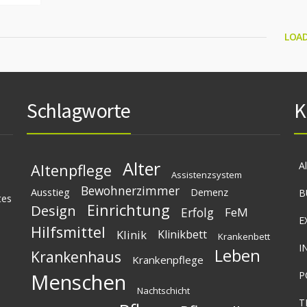
LOA
Schlagworte
K
Alter
A
Altenpflege
Assistenzsystem
Bewohnerzimmer
Ausstieg
Demenz
B
tes
Einrichtung
Design
Erfolg
FeM
E
Hilfsmittel
Klinik
Klinikbett
Krankenbett
I
Leben
Krankenhaus
Krankenpflege
Menschen
P
Nachtschicht
T