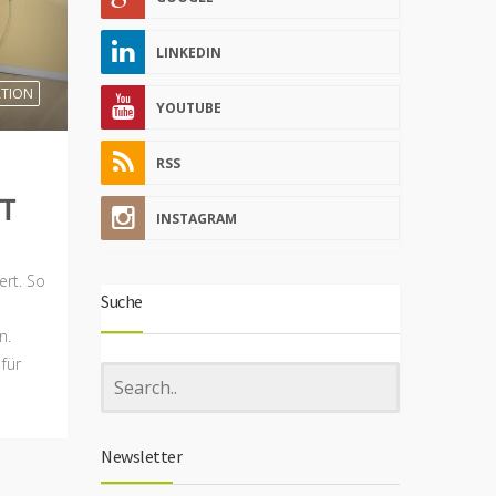
LINKEDIN
TION
YOUTUBE
RSS
T
INSTAGRAM
ert. So
Suche
n.
 für
Newsletter