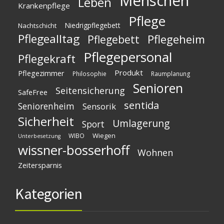
Menschen
Leben
Krankenpflege
Pflege
Niedrigpflegebett
Nachtschicht
Pflegealltag
Pflegeheim
Pflegebett
Pflegepersonal
Pflegekraft
Produkt
Pflegezimmer
Philosophie
Raumplanung
Senioren
Seitensicherung
SafeFree
sentida
Seniorenheim
Sensorik
Sicherheit
Umlagerung
Sport
Wiegen
WIBO
Unterbesetzung
wissner-bosserhoff
Wohnen
Zeitersparnis
Kategorien