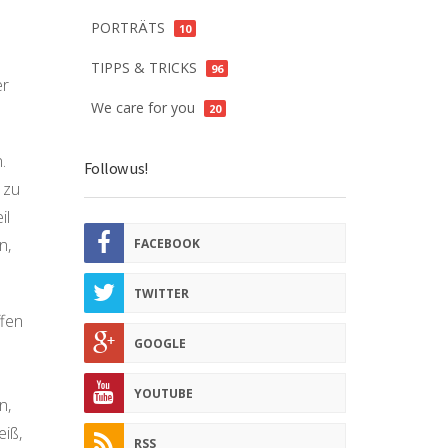
PORTRÄTS
10
TIPPS & TRICKS
96
er
We care for you
20
.
Follow us!
 zu
il
n,
FACEBOOK
TWITTER
ffen
GOOGLE
YOUTUBE
n,
eiß,
RSS