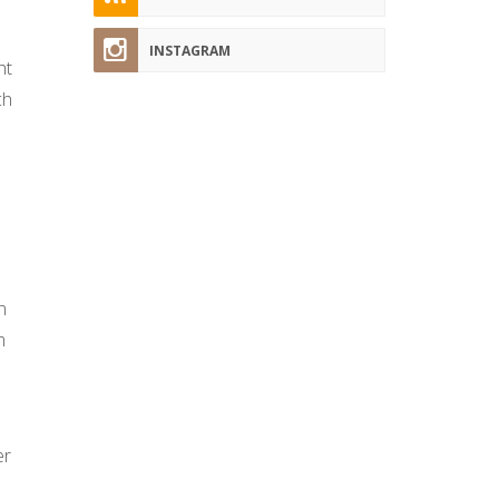
INSTAGRAM
ht
ch
n
m
er