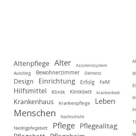
Schlagworte
K
Alter
A
Altenpflege
Assistenzsystem
Bewohnerzimmer
tes
Ausstieg
Demenz
B
Einrichtung
Design
Erfolg
FeM
E
Hilfsmittel
Klinik
Klinikbett
Krankenbett
I
Leben
Krankenhaus
Krankenpflege
Menschen
P
Nachtschicht
T
Pflege
Pflegealltag
Niedrigpflegebett
W