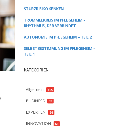
STURZRISIKO SENKEN
TROMMELKREIS IM PFLEGEHEIM –
RHYTHMUS, DER VERBINDET
AUTONOMIE IM PFLEGEHEIM – TEIL 2
SELBSTBESTIMMUNG IM PFLEGEHEIM –
TEIL 1
KATEGORIEN
n
Allgemein
165
r
BUSINESS
33
EXPERTEN
91
INNOVATION
65