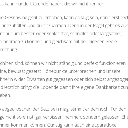
as kann hundert Gründe haben, die wir nicht kennen.
ie Geschwindigkeit zu erhöhen, kann es klug sein, dann erst rec
nnezuhalten und durchzuatmen. Denn in der Regel geht es au
rn nur um besser oder schlechter, schneller oder langsamer,
hrnehmen zu können und gleichsam mit der eigenen Seele
brechung.
hinen sind, können wir nicht ständig und perfekt funktionieren.
leine, bewusst gesetzt Höhepunkte unterbrechen und unsere
ohnerin wider Erwarten gut gegessen oder sich selbst angezoge
d letztlich bringt die Lobende damit ihre eigene Dankbarkeit zu
leben.
o abgedroschen der Satz sein mag, stimmt er dennoch. Für den
inge nicht so ernst, gar verbissen, nehmen, sondern gelassen. Eh
chlimmer kommen können. Günstig kann auch eine „paradoxe