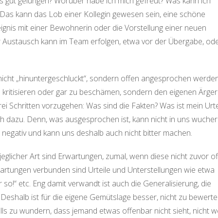
 gut gelungen? Worüber habe ich mich gefreut? Was kann ich
 Das kann das Lob einer Kollegin gewesen sein, eine schöne
eignis mit einer Bewohnerin oder die Vorstellung einer neuen
er Austausch kann im Team erfolgen, etwa vor der Übergabe, od
.
 nicht „hinuntergeschluckt“, sondern offen angesprochen werden
 kritisieren oder gar zu beschämen, sondern den eigenen Ärger
drei Schritten vorzugehen: Was sind die Fakten? Was ist mein Urte
ch dazu. Denn, was ausgesprochen ist, kann nicht in uns wucher
 negativ und kann uns deshalb auch nicht bitter machen.
glicher Art sind Erwartungen, zumal, wenn diese nicht zuvor o
rtungen verbunden sind Urteile und Unterstellungen wie etwa
so!“ etc. Eng damit verwandt ist auch die Generalisierung, die
t. Deshalb ist für die eigene Gemütslage besser, nicht zu bewerte
s zu wundern, dass jemand etwas offenbar nicht sieht, nicht w