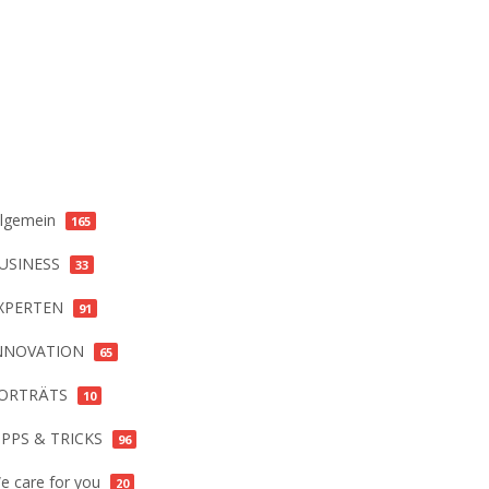
ategorien
llgemein
165
USINESS
33
XPERTEN
91
NNOVATION
65
ORTRÄTS
10
IPPS & TRICKS
96
e care for you
20