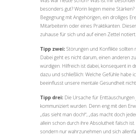
Was war heute schön? Was ist mir besonders
besonders gut? Worin liegen meine Stärken?
Begegnung mit Angehörigen, ein drolliges Er
Mitarbeiterin oder eines Praktikanten. Dies
zuhause für sich und auf einen Zettel notiert
Tipp zwei:
Störungen und Konflikte sollten
Dabei geht es nicht darum, einen anderen zu
würdigen. Hilfreich ist dabei, konsequent in 
dazu und schließlich: Welche Gefühle habe i
beeinflusst unsere mentale Gesundheit nicht
Tipp drei:
Die Ursache für Enttäuschungen je
kommuniziert wurden. Denn eng mit den Erwa
„das sieht man doch!“, „das macht doch jeder 
allein schon durch ihre Absolutheit falsch is
sondern nur wahrzunehmen und sich allenfall