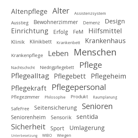
Alter
Altenpflege
Assistenzsystem
Design
Bewohnerzimmer
Ausstieg
Demenz
Einrichtung
Hilfsmittel
Erfolg
FeM
Krankenhaus
Klinik
Klinikbett
Krankenbett
Menschen
Leben
Krankenpflege
Pflege
Niedrigpflegebett
Nachtschicht
Pflegealltag
Pflegeheim
Pflegebett
Pflegepersonal
Pflegekraft
Produkt
Pflegezimmer
Philosophie
Raumplanung
Senioren
Seitensicherung
SafeFree
sentida
Seniorenheim
Sensorik
Sicherheit
Umlagerung
Sport
Wiegen
WIBO
Unterbesetzung