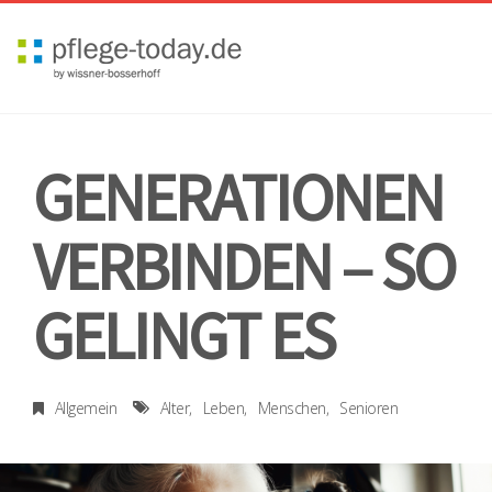
Toggl
navig
GENERATIONEN
VERBINDEN – SO
GELINGT ES
Allgemein
Alter
Leben
Menschen
Senioren