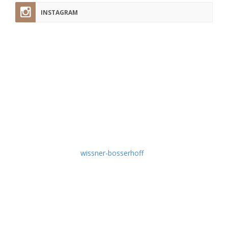
INSTAGRAM
pflege-today.de
Hier finden Sie regelmäßig Tipps und Tricks aus der Pflege-
Praxis, nützliche Tutorials, Experten-Interviews, aktuelle
Fachbeiträge, Produkt-News und Wissenswertes rund um
die Themen Krankenpflege und Altenpflege.
Idee & Umsetzung:
wissner-bosserhoff
Empfehlen Sie uns weiter!
Schlagworte