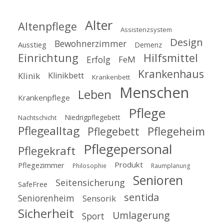
Alter
Altenpflege
Assistenzsystem
Design
Bewohnerzimmer
Ausstieg
Demenz
Einrichtung
Hilfsmittel
Erfolg
FeM
Krankenhaus
Klinik
Klinikbett
Krankenbett
Menschen
Leben
Krankenpflege
Pflege
Niedrigpflegebett
Nachtschicht
Pflegealltag
Pflegeheim
Pflegebett
Pflegepersonal
Pflegekraft
Produkt
Pflegezimmer
Philosophie
Raumplanung
Senioren
Seitensicherung
SafeFree
sentida
Seniorenheim
Sensorik
Sicherheit
Umlagerung
Sport