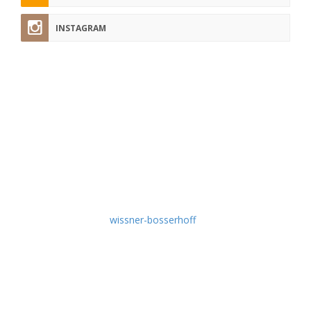
INSTAGRAM
pflege-today.de
Hier finden Sie regelmäßig Tipps und Tricks aus der Pflege-
Praxis, nützliche Tutorials, Experten-Interviews, aktuelle
Fachbeiträge, Produkt-News und Wissenswertes rund um
die Themen Krankenpflege und Altenpflege.
Idee & Umsetzung:
wissner-bosserhoff
Empfehlen Sie uns weiter!
Schlagworte