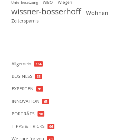
Wiegen
WIBO
Unterbesetzung
wissner-bosserhoff
Wohnen
Zeitersparnis
Kategorien
Allgemein
164
BUSINESS
33
EXPERTEN
91
INNOVATION
65
PORTRÄTS
10
TIPPS & TRICKS
96
We care for you
20