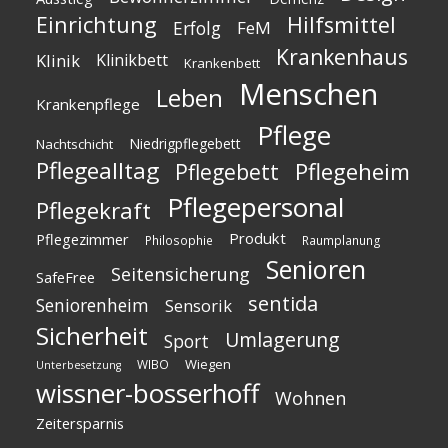
Einrichtung
Hilfsmittel
Erfolg
FeM
Krankenhaus
Klinik
Klinikbett
Krankenbett
Menschen
Leben
Krankenpflege
Pflege
Niedrigpflegebett
Nachtschicht
Pflegealltag
Pflegeheim
Pflegebett
Pflegepersonal
Pflegekraft
Produkt
Pflegezimmer
Philosophie
Raumplanung
Senioren
Seitensicherung
SafeFree
sentida
Seniorenheim
Sensorik
Sicherheit
Umlagerung
Sport
Wiegen
WIBO
Unterbesetzung
wissner-bosserhoff
Wohnen
Zeitersparnis