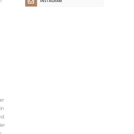
n
INSTAGRAM
er
in
nd
der
n