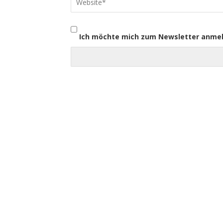
Ich möchte mich zum Newsletter anme
pflege-today.de
Hier finden Sie regelmäßig Tipps und Tricks aus der
Pflege-Praxis, nützliche Tutorials, Experten-Interviews,
aktuelle Fachbeiträge, Produkt-News und Wissenswer