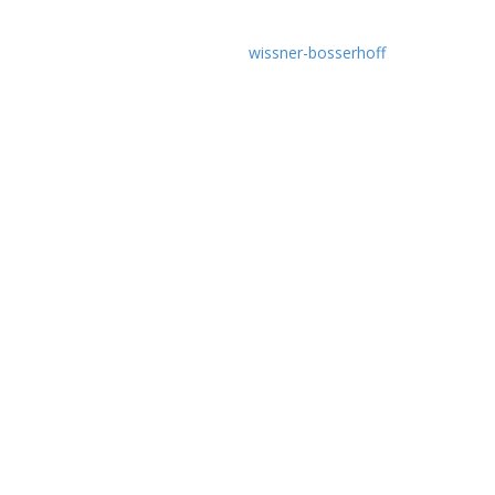
rund um die Themen Krankenpflege und Altenpflege.
Idee & Umsetzung:
wissner-bosserhoff
Empfehlen Sie uns weiter!