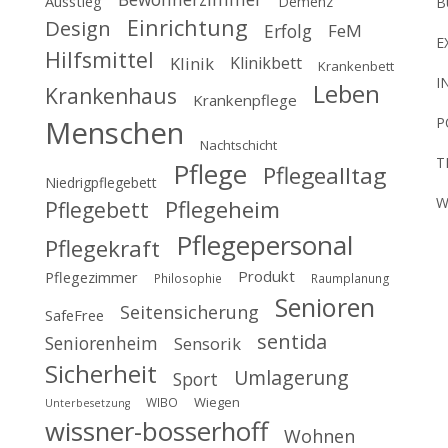
Ausstieg
Demenz
B
Einrichtung
Design
Erfolg
FeM
E
Hilfsmittel
Klinik
Klinikbett
Krankenbett
I
Leben
Krankenhaus
Krankenpflege
Menschen
P
Nachtschicht
T
Pflege
Pflegealltag
Niedrigpflegebett
W
Pflegeheim
Pflegebett
Pflegepersonal
Pflegekraft
Produkt
Pflegezimmer
Philosophie
Raumplanung
Senioren
Seitensicherung
SafeFree
sentida
Seniorenheim
Sensorik
Sicherheit
Umlagerung
Sport
Wiegen
WIBO
Unterbesetzung
wissner-bosserhoff
Wohnen