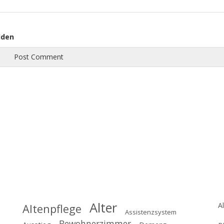
lden
Schlagworte
K
Alter
A
Altenpflege
Assistenzsystem
Bewohnerzimmer
tes