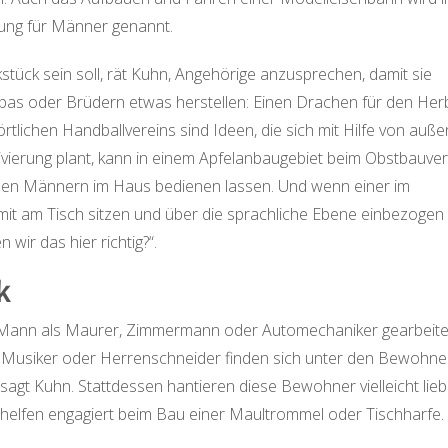
ung für Männer genannt.
ück sein soll, rät Kuhn, Angehörige anzusprechen, damit sie
as oder Brüdern etwas herstellen: Einen Drachen für den Her
rtlichen Handballvereins sind Ideen, die sich mit Hilfe von auße
ivierung plant, kann in einem Apfelanbaugebiet beim Obstbauver
 den Männern im Haus bedienen lassen. Und wenn einer im
 mit am Tisch sitzen und über die sprachliche Ebene einbezogen
wir das hier richtig?“.
k
der Mann als Maurer, Zimmermann oder Automechaniker gearbeite
, Musiker oder Herrenschneider finden sich unter den Bewohne
sagt Kuhn. Stattdessen hantieren diese Bewohner vielleicht lieb
helfen engagiert beim Bau einer Maultrommel oder Tischharfe.