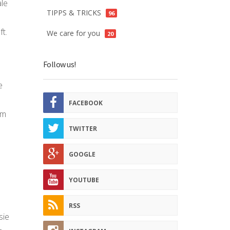
ale
TIPPS & TRICKS
96
t.
We care for you
20
Follow us!
e
FACEBOOK
hm
TWITTER
GOOGLE
YOUTUBE
RSS
sie