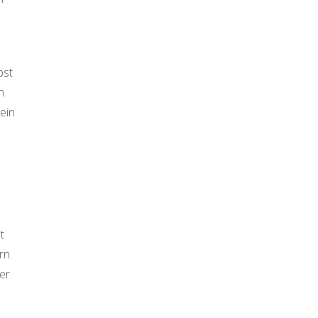
bst
n
ein
t
rn.
er