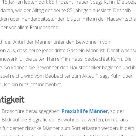
 15 Jahren lebten dort 85 Prozent Frauen“, sagt Kuhn. Die sozi
 daran, wie der Alltag der heute 85-Jährigen aussieht. Deshalb
n über Handarbeitsstunden bis zur Hilfe in der Hauswirtschaf
her vor allem Frauensache.
ch der Anteil der Männer unter den Bewohnern von
n aus, dass heute jeder dritte Gast ein Mann ist. Damit wachs
ndwerk für die „alten Herren“ im Haus, beobachtet Kuhn. Die
ote. So können die Bewohner den Haustechniker begleiten und i
sel reicht, wird vom Beobachter zum Akteur“, sagt Kuhn über
 „Ich bin nützlich“ innewohnt.
tigkeit
ne Broschüre herausgegeben:
Praxishilfe Männer
, so der
n Blick auf die Biografie der Bewohner zu werfen, um daraus
n für demenzkranke Männer zum Sortierkasten werden, in dem 