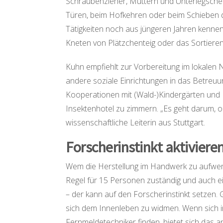
Schraubenzieher, Muttern und Unterlegschei
Türen, beim Hofkehren oder beim Schieben 
Tätigkeiten noch aus jüngeren Jahren kennen.
Kneten von Plätzchenteig oder das Sortieren 
Kuhn empfiehlt zur Vorbereitung im lokalen 
andere soziale Einrichtungen in das Betre
Kooperationen mit (Wald-)Kindergärten und 
Insektenhotel zu zimmern. „Es geht darum, o
wissenschaftliche Leiterin aus Stuttgart.
Forscherinstinkt aktiviere
Wem die Herstellung im Handwerk zu aufwendi
Regel für 15 Personen zuständig und auch ei
– der kann auf den Forscherinstinkt setzen.
sich dem Innenleben zu widmen. Wenn sich in 
Fernmeldetechniker finden, bietet sich das 