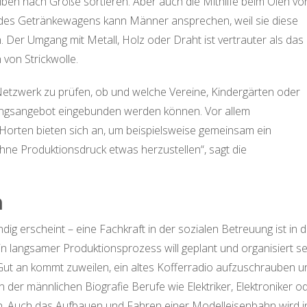
ben nach Größe sortieren. Aber auch die Mithilfe beim Ölen vo
des Getränkewagens kann Männer ansprechen, weil sie diese
 Der Umgang mit Metall, Holz oder Draht ist vertrauter als das
von Strickwolle.
Netzwerk zu prüfen, ob und welche Vereine, Kindergärten oder
uungsangebot eingebunden werden können. Vor allem
Horten bieten sich an, um beispielsweise gemeinsam ein
hne Produktionsdruck etwas herzustellen“, sagt die
n
g erscheint – eine Fachkraft in der sozialen Betreuung ist in d
n langsamer Produktionsprozess will geplant und organisiert se
 Gut an kommt zuweilen, ein altes Kofferradio aufzuschrauben u
der männlichen Biografie Berufe wie Elektriker, Elektroniker o
an. Auch das Aufbauen und Fahren einer Modelleisenbahn wird i