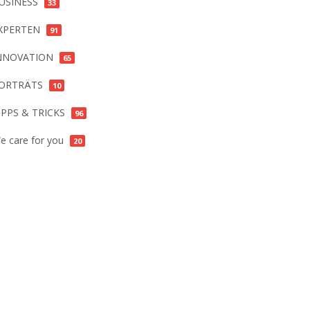
USINESS
33
XPERTEN
91
NNOVATION
65
ORTRÄTS
10
IPPS & TRICKS
96
e care for you
20