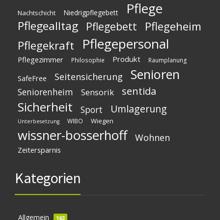
Pflege
Niedrigpflegebett
Nachtschicht
Pflegealltag
Pflegeheim
Pflegebett
Pflegepersonal
Pflegekraft
Produkt
Pflegezimmer
Philosophie
Raumplanung
Senioren
Seitensicherung
SafeFree
sentida
Seniorenheim
Sensorik
Sicherheit
Umlagerung
Sport
Wiegen
WIBO
Unterbesetzung
wissner-bosserhoff
Wohnen
Zeitersparnis
Kategorien
Allgemein
163