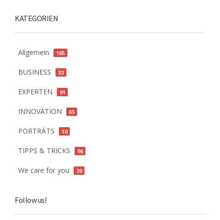
KATEGORIEN
Allgemein
165
BUSINESS
33
EXPERTEN
91
INNOVATION
65
PORTRÄTS
10
TIPPS & TRICKS
96
We care for you
20
Follow us!