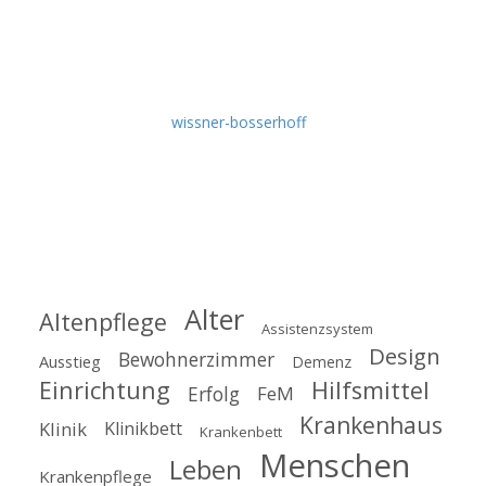
Hier finden Sie regelmäßig Tipps und Tricks aus der Pflege-
Praxis, nützliche Tutorials, Experten-Interviews, aktuelle
Fachbeiträge, Produkt-News und Wissenswertes rund um
die Themen Krankenpflege und Altenpflege.
Idee & Umsetzung:
wissner-bosserhoff
Empfehlen Sie uns weiter!
Schlagworte
Alter
Altenpflege
Assistenzsystem
Design
Bewohnerzimmer
Ausstieg
Demenz
Einrichtung
Hilfsmittel
Erfolg
FeM
Krankenhaus
Klinik
Klinikbett
Krankenbett
Menschen
Leben
Krankenpflege