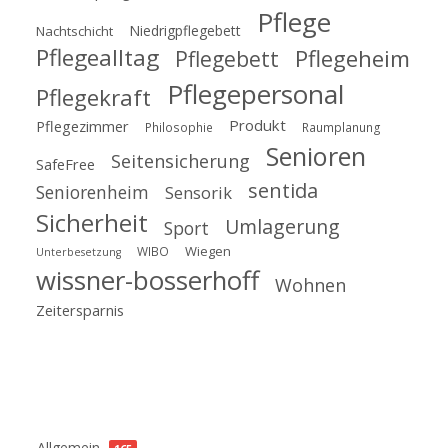
Pflege
Niedrigpflegebett
Nachtschicht
Pflegealltag
Pflegeheim
Pflegebett
Pflegepersonal
Pflegekraft
Produkt
Pflegezimmer
Philosophie
Raumplanung
Senioren
Seitensicherung
SafeFree
sentida
Seniorenheim
Sensorik
Sicherheit
Umlagerung
Sport
Wiegen
WIBO
Unterbesetzung
wissner-bosserhoff
Wohnen
Zeitersparnis
Kategorien
Allgemein