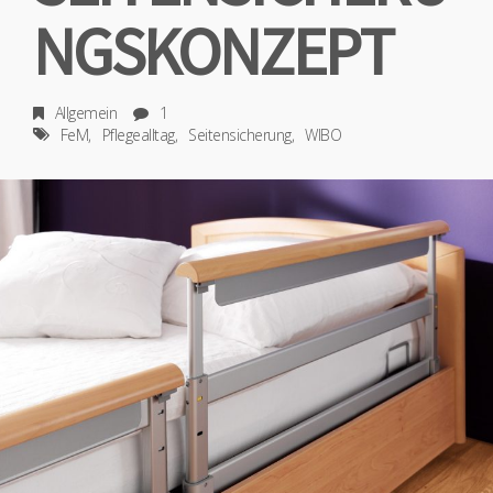
NGSKONZEPT
Allgemein
1
FeM
Pflegealltag
Seitensicherung
WIBO