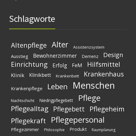
Schlagworte
Alter
Altenpflege
Assistenzsystem
Design
Bewohnerzimmer
Ausstieg
Demenz
Einrichtung
Hilfsmittel
Erfolg
FeM
Krankenhaus
Klinik
Klinikbett
Krankenbett
Menschen
Leben
Krankenpflege
Pflege
Niedrigpflegebett
Nachtschicht
Pflegealltag
Pflegeheim
Pflegebett
Pflegepersonal
Pflegekraft
Produkt
Pflegezimmer
Philosophie
Raumplanung