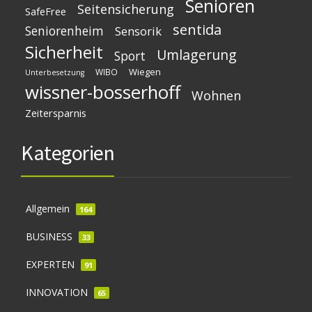
Senioren
Seitensicherung
SafeFree
sentida
Seniorenheim
Sensorik
Sicherheit
Umlagerung
Sport
Wiegen
WIBO
Unterbesetzung
wissner-bosserhoff
Wohnen
Zeitersparnis
Kategorien
Allgemein
164
BUSINESS
33
EXPERTEN
91
INNOVATION
65