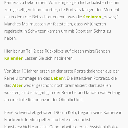
Kamera zu bekommen. Vom ehrgeizigen Individualisten bis hin
zum geselligen Teamsportler, die Porträts fangen den Moment
ein in dem der Betrachter erkennt was die
Senioren
„bewegt“.
Manches Mal mussten wir feststellen, dass wir Jüngeren
regelrecht in Schwitzen kamen um mit Sportlern Schritt zu
halten.
Hier ist nun Teil 2 des Rückblicks auf diesen mitreißenden
Kalender
. Lassen Sie sich inspirieren!
Vor über 10 Jahren erschien der erste Portraitkalender aus der
Reihe „Hommage an das
Leben
“. Die intensiven Portraits, die
das
Alter
weder geschönt noch dramatisiert darzustellen
wussten, sind einzigartig in der Branche und fanden von Anfang
an eine tolle Resonanz in der Öffentlichkeit.
René Schwerdtel, geboren 1966 in Köln, begann seine Karriere in
Frankreich. In Montpellier studierte er zunächst
Kunstgeschichte,anschließend arbeitete er als Assistent (Foto-