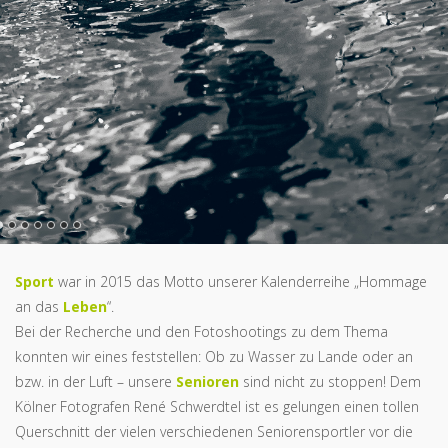
Sport
war in 2015 das Motto unserer Kalenderreihe „Hommage
an das
Leben
“.
Bei der Recherche und den Fotoshootings zu dem Thema
konnten wir eines feststellen: Ob zu Wasser zu Lande oder an
bzw. in der Luft – unsere
Senioren
sind nicht zu stoppen! Dem
Kölner Fotografen René Schwerdtel ist es gelungen einen tollen
Querschnitt der vielen verschiedenen Seniorensportler vor die