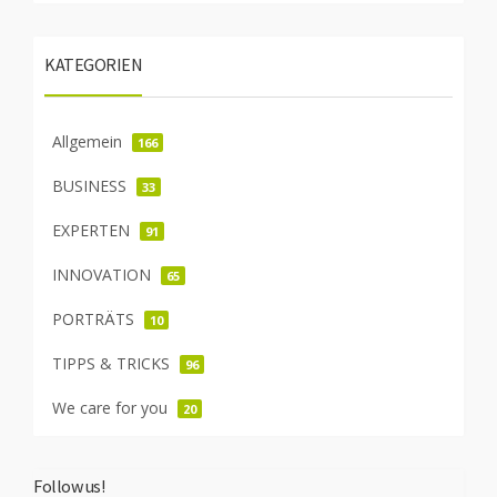
KATEGORIEN
Allgemein
166
BUSINESS
33
EXPERTEN
91
INNOVATION
65
PORTRÄTS
10
TIPPS & TRICKS
96
We care for you
20
Follow us!