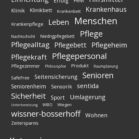
Erfolg
FeM
Krankenhaus
Klinik
Klinikbett
Krankenbett
Menschen
Leben
Krankenpflege
Pflege
Niedrigpflegebett
Nachtschicht
Pflegealltag
Pflegeheim
Pflegebett
Pflegepersonal
Pflegekraft
Produkt
Pflegezimmer
Philosophie
Raumplanung
Senioren
Seitensicherung
SafeFree
sentida
Seniorenheim
Sensorik
Sicherheit
Umlagerung
Sport
Wiegen
WIBO
Unterbesetzung
wissner-bosserhoff
Wohnen
Zeitersparnis