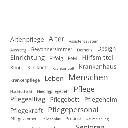
Schlagworte
Alter
Altenpflege
Assistenzsystem
Design
Bewohnerzimmer
Ausstieg
Demenz
Einrichtung
Hilfsmittel
Erfolg
FeM
Krankenhaus
Klinik
Klinikbett
Krankenbett
Menschen
Leben
Krankenpflege
Pflege
Niedrigpflegebett
Nachtschicht
Pflegealltag
Pflegeheim
Pflegebett
Pflegepersonal
Pflegekraft
Produkt
Pflegezimmer
Philosophie
Raumplanung
Senioren