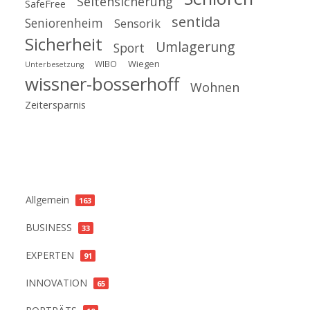
Seitensicherung
SafeFree
sentida
Seniorenheim
Sensorik
Sicherheit
Umlagerung
Sport
Wiegen
WIBO
Unterbesetzung
wissner-bosserhoff
Wohnen
Zeitersparnis
Kategorien
Allgemein
163
BUSINESS
33
EXPERTEN
91
INNOVATION
65