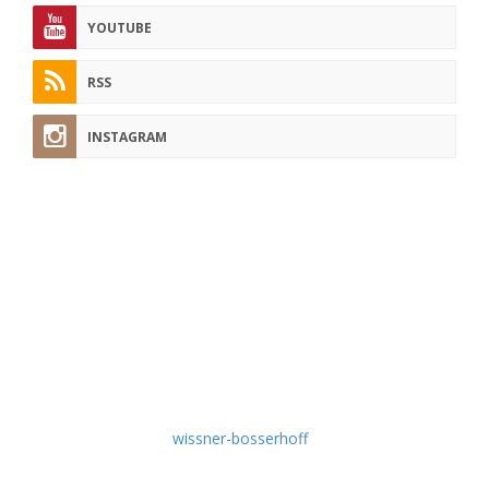
YOUTUBE
RSS
INSTAGRAM
pflege-today.de
Hier finden Sie regelmäßig Tipps und Tricks aus der Pflege-
Praxis, nützliche Tutorials, Experten-Interviews, aktuelle
Fachbeiträge, Produkt-News und Wissenswertes rund um
die Themen Krankenpflege und Altenpflege.
Idee & Umsetzung:
wissner-bosserhoff
Empfehlen Sie uns weiter!