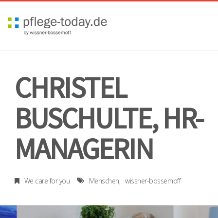
Toggl
navig
CHRISTEL
BUSCHULTE, HR-
MANAGERIN
We care for you
Menschen
wissner-bosserhoff