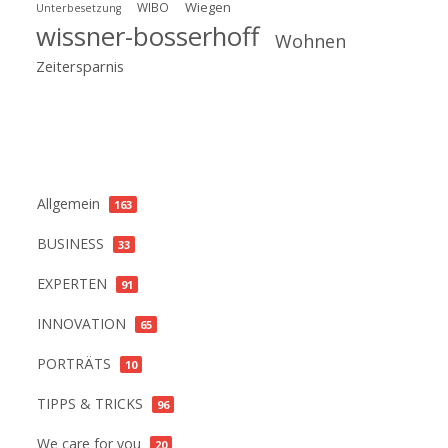
Wiegen
WIBO
Unterbesetzung
wissner-bosserhoff
Wohnen
Zeitersparnis
Kategorien
Allgemein
163
BUSINESS
33
EXPERTEN
91
INNOVATION
65
PORTRÄTS
10
TIPPS & TRICKS
96
We care for you
20