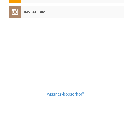
INSTAGRAM
pflege-today.de
Hier finden Sie regelmäßig Tipps und Tricks aus der Pflege-
Praxis, nützliche Tutorials, Experten-Interviews, aktuelle
Fachbeiträge, Produkt-News und Wissenswertes rund um
die Themen Krankenpflege und Altenpflege.
Idee & Umsetzung:
wissner-bosserhoff
Empfehlen Sie uns weiter!
Schlagworte