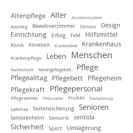
Alter
Altenpflege
Assistenzsystem
Design
Bewohnerzimmer
Ausstieg
Demenz
Einrichtung
Hilfsmittel
Erfolg
FeM
Krankenhaus
Klinik
Klinikbett
Krankenbett
Menschen
Leben
Krankenpflege
Pflege
Niedrigpflegebett
Nachtschicht
Pflegealltag
Pflegeheim
Pflegebett
Pflegepersonal
Pflegekraft
Produkt
Pflegezimmer
Philosophie
Raumplanung
Senioren
Seitensicherung
SafeFree
sentida
Seniorenheim
Sensorik
Sicherheit
Umlagerung
Sport