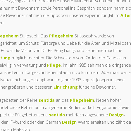
 Messe Ageing Asia 2017 besuchte unsere Markenbotschafterin Johanna
ht nur mit Bewohnern sowie Personal ins Gespräch, sondern nahm si
 Die Bewohner nahmen die Tipps von unserer Expertin für „Fit im
Alter
en.
legeheim
St. Joseph. Das
Pflegeheim
St. Joseph wurde von
erichtet, um Schutz, Fürsorge und Liebe für die Alten und Mittellosen
 Es war die Vision von Dr. Ee Peng Liangs und seine unermüdliche
htung
möglich machten. Die Schwestern vom Orden der Canossian
iwillig in Verwaltung und
Pflege
. Im Jahr 1985 sah man die dringende
Krankheiten im fortgeschrittenen Stadium zu kümmern. Abermals war e
euausrichtung beteiligt war. Im Jahre 1993 zog St. Joseph in seine
einer größeren und besseren
Einrichtung
für seine Bewohner.
egebetten der Reihe
sentida
an das
Pflegeheim
. Neben hoher
ndet diese Betten auch angenehme Bedienbarkeit, Ergonomie sowie
piel die Pflegebettenserie
sentida
mehrfach angesehene
Design
-
, den IF-Award oder den German
Design
Award erhalten und zählt d
ionalen Maßstab.