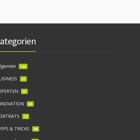
ategorien
llgemein
165
USINESS
33
XPERTEN
91
NNOVATION
65
ORTRÄTS
10
IPPS & TRICKS
96