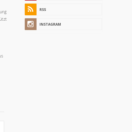
RSS
lung
ützt
INSTAGRAM
us