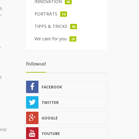
INNOVATION
65
ch
PORTRÄTS
10
“
TIPPS & TRICKS
96
We care for you
20
,
Follow us!
s
FACEBOOK
TWITTER
GOOGLE
amit
YOUTUBE