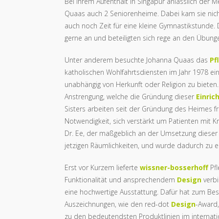
Bei Ihrem Aufenthalt in Singapur anlässlich der
Quaas auch 2 Seniorenheime. Dabei kam sie nic
auch noch Zeit für eine kleine Gymnastikstunde.
gerne an und beteiligten sich rege an den Übung
Unter anderem besuchte Johanna Quaas das
Pf
katholischen Wohlfahrtsdiensten im Jahr 1978 eing
unabhängig von Herkunft oder Religion zu bieten.
Anstrengung, welche die Gründung dieser
Einric
Sisters arbeiten seit der Gründung des Heimes fre
Notwendigkeit, sich verstärkt um Patienten mit 
Dr. Ee, der maßgeblich an der Umsetzung dieser N
jetzigen Räumlichkeiten, und wurde dadurch zu 
Erst vor Kurzem lieferte
wissner-bosserhoff
Pfl
Funktionalität und ansprechendem
Design
verbi
eine hochwertige Ausstattung. Dafür hat zum Bes
Auszeichnungen, wie den red-dot
Design
-Award
zu den bedeutendsten Produktlinien im internat