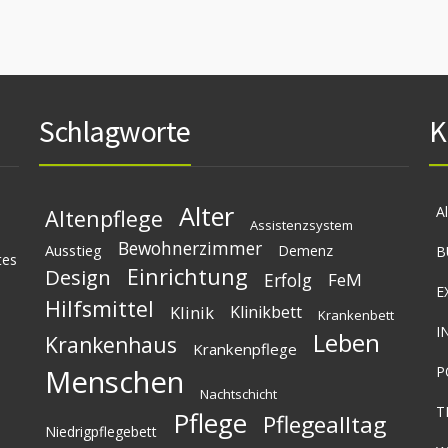
Schlagworte
K
Alter
A
Altenpflege
Assistenzsystem
Bewohnerzimmer
Ausstieg
Demenz
B
tes
Einrichtung
Design
Erfolg
FeM
E
Hilfsmittel
Klinik
Klinikbett
Krankenbett
I
Leben
Krankenhaus
Krankenpflege
Menschen
P
Nachtschicht
T
Pflege
Pflegealltag
Niedrigpflegebett