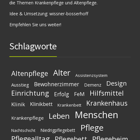
die Themen Krankenpflege und Altenpflege.
Idee & Umsetzung:
wissner-bosserhoff
Empfehlen Sie uns weiter!
Schlagworte
Alter
Altenpflege
Assistenzsystem
Design
Bewohnerzimmer
Ausstieg
Demenz
Einrichtung
Hilfsmittel
Erfolg
FeM
Krankenhaus
Klinik
Klinikbett
Krankenbett
Menschen
Leben
Krankenpflege
Pflege
Niedrigpflegebett
Nachtschicht
Pflegealltag
Pflegeheim
Pflegebett