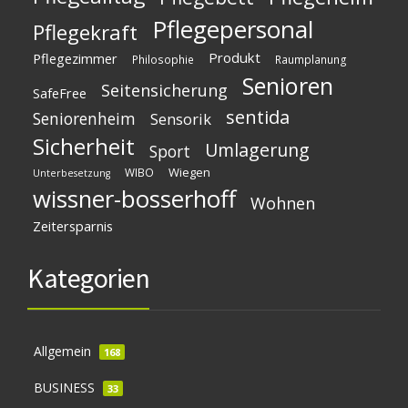
Pflegepersonal
Pflegekraft
Produkt
Pflegezimmer
Philosophie
Raumplanung
Senioren
Seitensicherung
SafeFree
sentida
Seniorenheim
Sensorik
Sicherheit
Umlagerung
Sport
Wiegen
WIBO
Unterbesetzung
wissner-bosserhoff
Wohnen
Zeitersparnis
Kategorien
Allgemein
168
BUSINESS
33