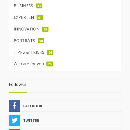
BUSINESS
33
EXPERTEN
91
INNOVATION
65
PORTRÄTS
10
TIPPS & TRICKS
96
We care for you
20
Follow us!
FACEBOOK
TWITTER