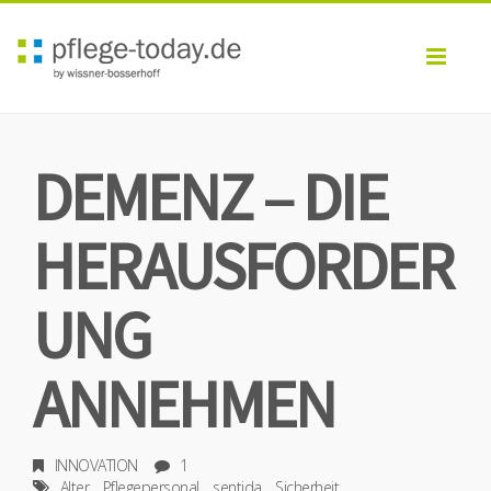
Toggl
navig
DEMENZ – DIE
HERAUSFORDER
UNG
ANNEHMEN
INNOVATION
1
Alter
Pflegepersonal
sentida
Sicherheit