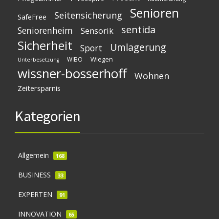
Senioren
Seitensicherung
SafeFree
sentida
Seniorenheim
Sensorik
Sicherheit
Umlagerung
Sport
Wiegen
WIBO
Unterbesetzung
wissner-bosserhoff
Wohnen
Zeitersparnis
Kategorien
Allgemein
168
BUSINESS
33
EXPERTEN
91
INNOVATION
65