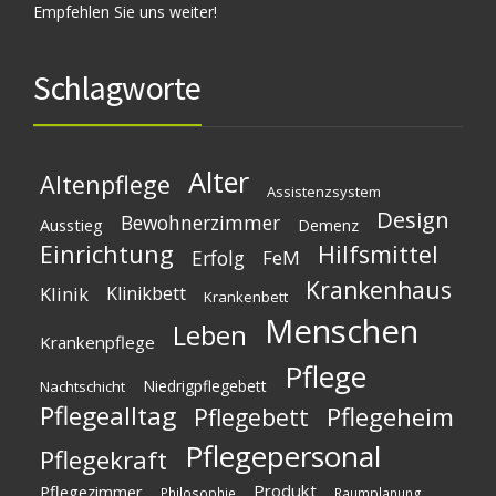
Empfehlen Sie uns weiter!
Schlagworte
Alter
Altenpflege
Assistenzsystem
Design
Bewohnerzimmer
Ausstieg
Demenz
Einrichtung
Hilfsmittel
Erfolg
FeM
Krankenhaus
Klinik
Klinikbett
Krankenbett
Menschen
Leben
Krankenpflege
Pflege
Niedrigpflegebett
Nachtschicht
Pflegealltag
Pflegeheim
Pflegebett
Pflegepersonal
Pflegekraft
Produkt
Pflegezimmer
Philosophie
Raumplanung