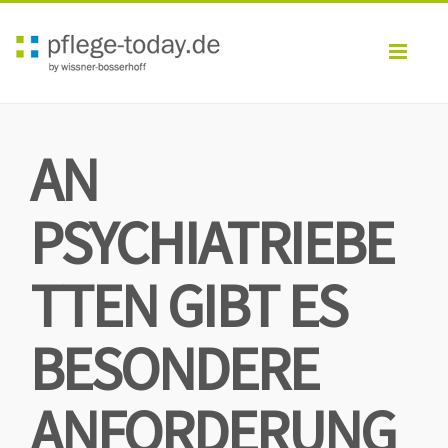
Toggl
navig
AN
PSYCHIATRIEBE
TTEN GIBT ES
BESONDERE
ANFORDERUNG