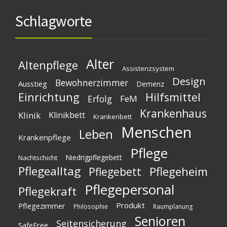
Schlagworte
Alter
Altenpflege
Assistenzsystem
Design
Bewohnerzimmer
Ausstieg
Demenz
Einrichtung
Hilfsmittel
Erfolg
FeM
Krankenhaus
Klinik
Klinikbett
Krankenbett
Menschen
Leben
Krankenpflege
Pflege
Niedrigpflegebett
Nachtschicht
Pflegealltag
Pflegeheim
Pflegebett
Pflegepersonal
Pflegekraft
Produkt
Pflegezimmer
Philosophie
Raumplanung
Senioren
Seitensicherung
SafeFree