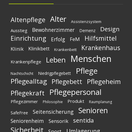
Alter
Altenpflege
Assistenzsystem
Design
Bewohnerzimmer
Ausstieg
Demenz
Einrichtung
Hilfsmittel
Erfolg
FeM
Krankenhaus
Klinik
Klinikbett
Krankenbett
Menschen
Leben
Krankenpflege
Pflege
Niedrigpflegebett
Nachtschicht
Pflegealltag
Pflegeheim
Pflegebett
Pflegepersonal
Pflegekraft
Produkt
Pflegezimmer
Philosophie
Raumplanung
Senioren
Seitensicherung
SafeFree
sentida
Seniorenheim
Sensorik
Sicherheit
Umlagerung
Sport