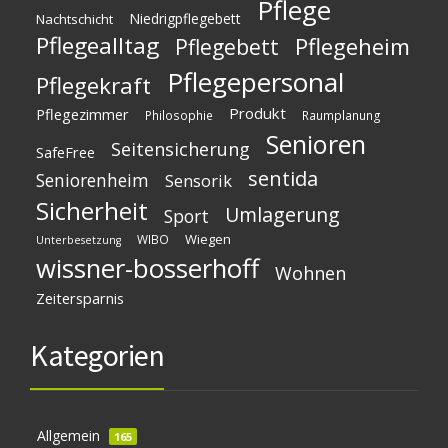
Pflege
Niedrigpflegebett
Nachtschicht
Pflegealltag
Pflegeheim
Pflegebett
Pflegepersonal
Pflegekraft
Produkt
Pflegezimmer
Philosophie
Raumplanung
Senioren
Seitensicherung
SafeFree
sentida
Seniorenheim
Sensorik
Sicherheit
Umlagerung
Sport
Wiegen
WIBO
Unterbesetzung
wissner-bosserhoff
Wohnen
Zeitersparnis
Kategorien
Allgemein
165