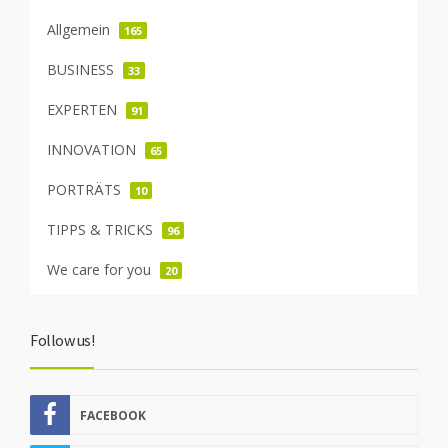
Allgemein
165
BUSINESS
33
EXPERTEN
91
INNOVATION
65
PORTRÄTS
10
TIPPS & TRICKS
96
We care for you
20
Follow us!
FACEBOOK