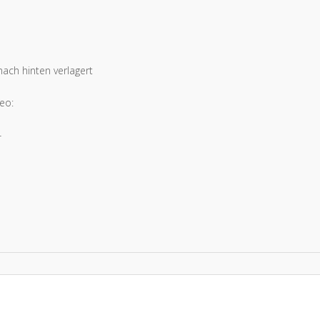
ach hinten verlagert
deo:
4