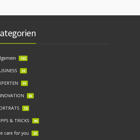
ategorien
llgemein
163
USINESS
33
XPERTEN
91
NNOVATION
65
ORTRÄTS
10
IPPS & TRICKS
96
e care for you
20