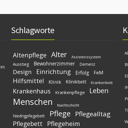
Schlagworte
K
Alter
A
Altenpflege
Assistenzsystem
Bewohnerzimmer
Ausstieg
Demenz
B
tes
Einrichtung
Design
Erfolg
FeM
E
Hilfsmittel
Klinik
Klinikbett
Krankenbett
I
Leben
Krankenhaus
Krankenpflege
Menschen
P
Nachtschicht
T
Pflege
Pflegealltag
Niedrigpflegebett
W
Pflegeheim
Pflegebett