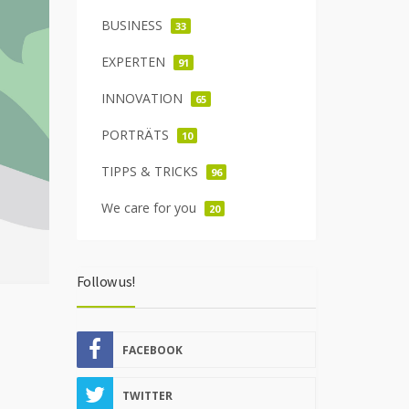
BUSINESS
33
EXPERTEN
91
INNOVATION
65
PORTRÄTS
10
TIPPS & TRICKS
96
We care for you
20
Follow us!
FACEBOOK
TWITTER