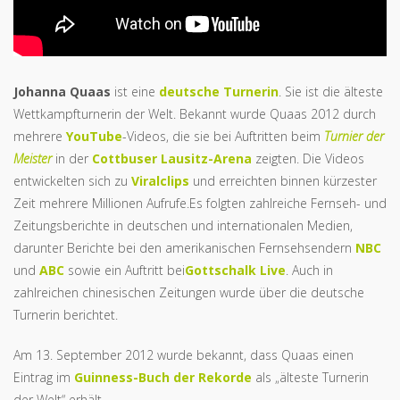
Johanna Quaas
ist eine
deutsche
Turnerin
. Sie ist die älteste
Wettkampfturnerin der Welt. Bekannt wurde Quaas 2012 durch
mehrere
YouTube
-Videos, die sie bei Auftritten beim
Turnier der
Meister
in der
Cottbuser
Lausitz-Arena
zeigten. Die Videos
entwickelten sich zu
Viralclips
und erreichten binnen kürzester
Zeit mehrere Millionen Aufrufe.Es folgten zahlreiche Fernseh- und
Zeitungsberichte in deutschen und internationalen Medien,
darunter Berichte bei den amerikanischen Fernsehsendern
NBC
und
ABC
sowie ein Auftritt bei
Gottschalk Live
. Auch in
zahlreichen chinesischen Zeitungen wurde über die deutsche
Turnerin berichtet.
Am 13. September 2012 wurde bekannt, dass Quaas einen
Eintrag im
Guinness-Buch der Rekorde
als „älteste Turnerin
der Welt“ erhält.