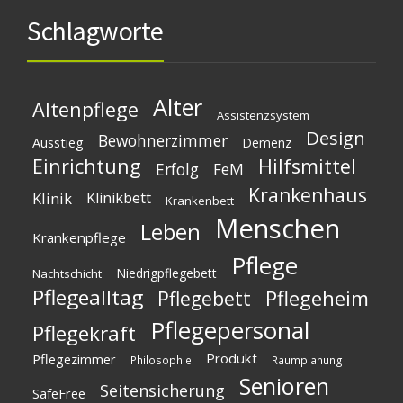
Schlagworte
Alter
Altenpflege
Assistenzsystem
Design
Bewohnerzimmer
Ausstieg
Demenz
Einrichtung
Hilfsmittel
Erfolg
FeM
Krankenhaus
Klinik
Klinikbett
Krankenbett
Menschen
Leben
Krankenpflege
Pflege
Niedrigpflegebett
Nachtschicht
Pflegealltag
Pflegeheim
Pflegebett
Pflegepersonal
Pflegekraft
Produkt
Pflegezimmer
Philosophie
Raumplanung
Senioren
Seitensicherung
SafeFree