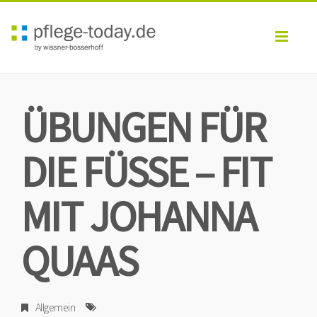
Toggl
navig
ÜBUNGEN FÜR
DIE FÜSSE – FIT M
IT JOHANNA Q
UAAS
Allgemein