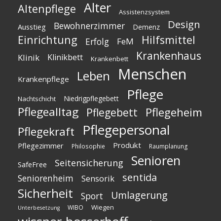
Alter
Altenpflege
Assistenzsystem
Design
Bewohnerzimmer
Ausstieg
Demenz
Einrichtung
Hilfsmittel
Erfolg
FeM
Krankenhaus
Klinik
Klinikbett
Krankenbett
Menschen
Leben
Krankenpflege
Pflege
Niedrigpflegebett
Nachtschicht
Pflegealltag
Pflegeheim
Pflegebett
Pflegepersonal
Pflegekraft
Produkt
Pflegezimmer
Philosophie
Raumplanung
Senioren
Seitensicherung
SafeFree
sentida
Seniorenheim
Sensorik
Sicherheit
Umlagerung
Sport
Wiegen
WIBO
Unterbesetzung