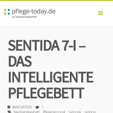
Toggl
navig
SENTIDA 7-I –
DAS
INTELLIGENTE
PFLEGEBETT
INNOVATION
1
Niedrigpflegebett
Pflegepersonal
Sensorik
sentida