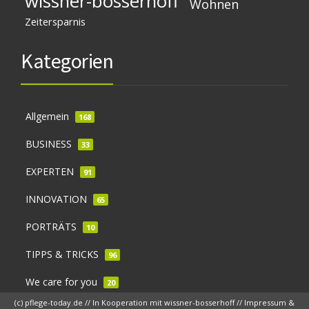
wissner-bosserhoff
Wohnen
Zeitersparnis
Kategorien
Allgemein
168
BUSINESS
33
EXPERTEN
91
INNOVATION
65
PORTRÄTS
10
TIPPS & TRICKS
96
We care for you
20
(c) pflege-today.de // In Kooperation mit
wissner-bosserhoff
//
Impressum &