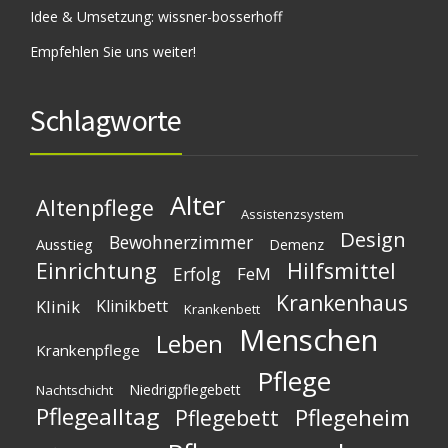
Idee & Umsetzung:
wissner-bosserhoff
Empfehlen Sie uns weiter!
Schlagworte
Alter
Altenpflege
Assistenzsystem
Design
Bewohnerzimmer
Ausstieg
Demenz
Einrichtung
Hilfsmittel
Erfolg
FeM
Krankenhaus
Klinik
Klinikbett
Krankenbett
Menschen
Leben
Krankenpflege
Pflege
Niedrigpflegebett
Nachtschicht
Pflegealltag
Pflegeheim
Pflegebett