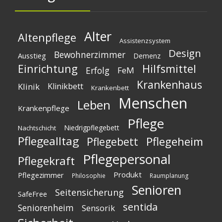
Alter
Altenpflege
Assistenzsystem
Design
Bewohnerzimmer
Ausstieg
Demenz
Einrichtung
Hilfsmittel
Erfolg
FeM
Krankenhaus
Klinik
Klinikbett
Krankenbett
Menschen
Leben
Krankenpflege
Pflege
Niedrigpflegebett
Nachtschicht
Pflegealltag
Pflegeheim
Pflegebett
Pflegepersonal
Pflegekraft
Produkt
Pflegezimmer
Philosophie
Raumplanung
Senioren
Seitensicherung
SafeFree
sentida
Seniorenheim
Sensorik