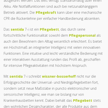
ausgeführt werden. Das Bett verfügt standardmäßig über einen
Akku. Alle Notfallfunktionen sind auch bei netzunabhängigem
Betrieb aktiviert. Die
Pflegekraft
kann über eine mechanische
CPR die Rückenlehne per einfacher Handbedienung absenken.
Das
sentida
7-i ist ein
Pflegebett
, das durch seine
fortschrittliche Funktionalität sowohl dem
Pflegepersonal
als
auch den Bewohnern den Alltag wesentlich erleichtert. Es bietet
ein Höchstmaß an integrierter Intelligenz mit vielen innovativen
Funktionen. Eine intuitive und leicht verständliche Bedienung mit
einer interaktiven Ausstattung runden das Profil ab, geschaffen
für intensive Pflegeaktivitäten mit höchstem Anspruch.
Mit
sentida
7-i schreibt
wissner-bosserhoff
nicht nur die
Erfolgsgeschichte der Universal- und Niedrigpflegebetten fort,
sondern setzt neue Maßstäbe in puncto elektronischer und
sensorischer Intelligenz, wie man sie bislang nur von
Krankenhausbetten kennt. Dabei behält das
Pflegebett
stets
den wohnlichen Designcharakter, der alle Produkte aus dem