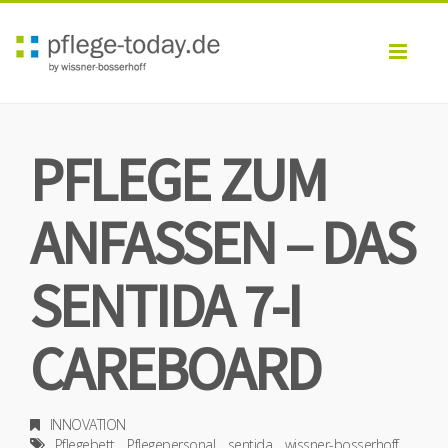
Toggl
navig
PFLEGE ZUM
ANFASSEN – DAS
SENTIDA 7-I
CAREBOARD
INNOVATION
Pflegebett
Pflegepersonal
sentida
wissner-bosserhoff