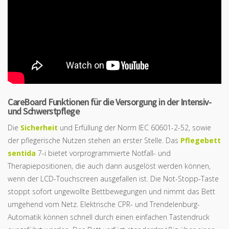
CareBoard Funktionen für die Versorgung in der Intensiv-
und Schwerstpflege
Die
Sicherheit
und Erfüllung der Norm IEC 60601-2-52, sowie
der pflegerische Nutzen stehen an erster Stelle. Das
Pflegebett
sentida
7-i bietet vorprogrammierte Notfall- und
Therapiepositionen, die auch dann ausgelöst werden können,
wenn der LCD-Touchscreen ausgefallen ist. Die Not-Stopp-Taste
stoppt sofort ungewollte Bettbewegungen und nimmt das Bett
umgehend vom Netz. Elektrische CPR- und Trendelenburg-
Automatik können schnell durch einen einfachen Tastendruck