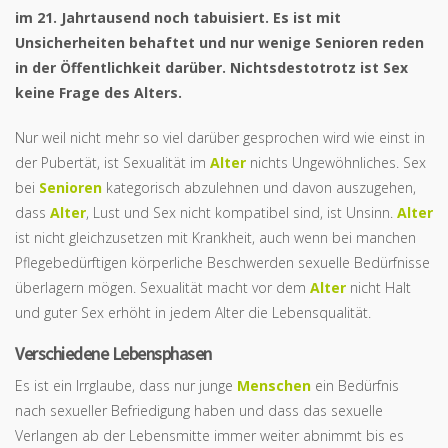
im 21. Jahrtausend noch tabuisiert. Es ist mit
Unsicherheiten behaftet und nur wenige Senioren reden
in der Öffentlichkeit darüber. Nichtsdestotrotz ist Sex
keine Frage des Alters.
Nur weil nicht mehr so viel darüber gesprochen wird wie einst in
der Pubertät, ist Sexualität im
Alter
nichts Ungewöhnliches. Sex
bei
Senioren
kategorisch abzulehnen und davon auszugehen,
dass
Alter
, Lust und Sex nicht kompatibel sind, ist Unsinn.
Alter
ist nicht gleichzusetzen mit Krankheit, auch wenn bei manchen
Pflegebedürftigen körperliche Beschwerden sexuelle Bedürfnisse
überlagern mögen. Sexualität macht vor dem
Alter
nicht Halt
und guter Sex erhöht in jedem Alter die Lebensqualität.
Verschiedene Lebensphasen
Es ist ein Irrglaube, dass nur junge
Menschen
ein Bedürfnis
nach sexueller Befriedigung haben und dass das sexuelle
Verlangen ab der Lebensmitte immer weiter abnimmt bis es