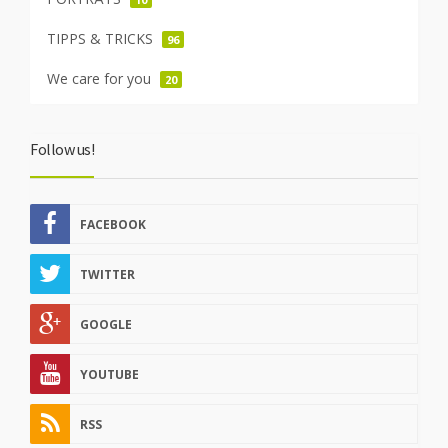
TIPPS & TRICKS
96
We care for you
20
Follow us!
FACEBOOK
TWITTER
GOOGLE
YOUTUBE
RSS