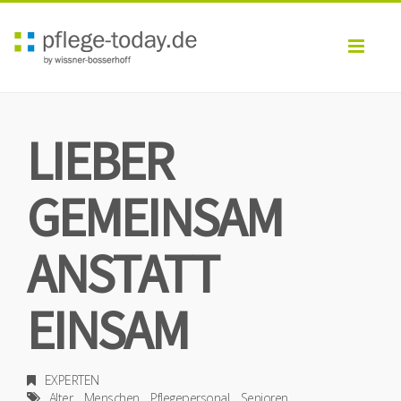
Toggl
navig
LIEBER
GEMEINSAM
ANSTATT
EINSAM
EXPERTEN
Alter
Menschen
Pflegepersonal
Senioren