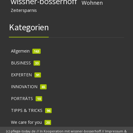
wissner-bosserhoff
Wohnen
Zeitersparnis
Kategorien
Allgemein
163
BUSINESS
33
EXPERTEN
91
INNOVATION
65
PORTRÄTS
10
TIPPS & TRICKS
96
We care for you
20
(c) pflege-today.de // In Kooperation mit
wissner-bosserhoff
//
Impressum &