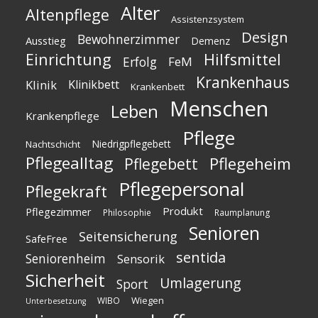
Alter
Altenpflege
Assistenzsystem
Design
Bewohnerzimmer
Ausstieg
Demenz
Einrichtung
Hilfsmittel
Erfolg
FeM
Krankenhaus
Klinik
Klinikbett
Krankenbett
Menschen
Leben
Krankenpflege
Pflege
Niedrigpflegebett
Nachtschicht
Pflegealltag
Pflegeheim
Pflegebett
Pflegepersonal
Pflegekraft
Produkt
Pflegezimmer
Philosophie
Raumplanung
Senioren
Seitensicherung
SafeFree
sentida
Seniorenheim
Sensorik
Sicherheit
Umlagerung
Sport
Wiegen
WIBO
Unterbesetzung