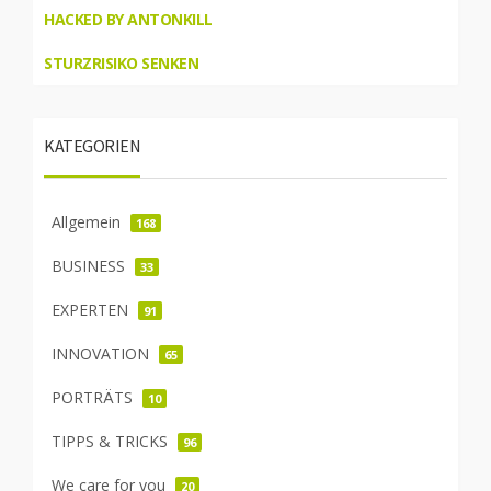
HACKED BY ANTONKILL
STURZRISIKO SENKEN
KATEGORIEN
Allgemein
168
BUSINESS
33
EXPERTEN
91
INNOVATION
65
PORTRÄTS
10
TIPPS & TRICKS
96
We care for you
20