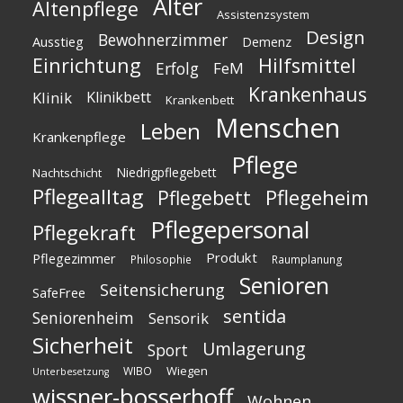
Alter
Altenpflege
Assistenzsystem
Design
Bewohnerzimmer
Ausstieg
Demenz
Einrichtung
Hilfsmittel
Erfolg
FeM
Krankenhaus
Klinik
Klinikbett
Krankenbett
Menschen
Leben
Krankenpflege
Pflege
Niedrigpflegebett
Nachtschicht
Pflegealltag
Pflegeheim
Pflegebett
Pflegepersonal
Pflegekraft
Produkt
Pflegezimmer
Philosophie
Raumplanung
Senioren
Seitensicherung
SafeFree
sentida
Seniorenheim
Sensorik
Sicherheit
Umlagerung
Sport
Wiegen
WIBO
Unterbesetzung
wissner-bosserhoff
Wohnen