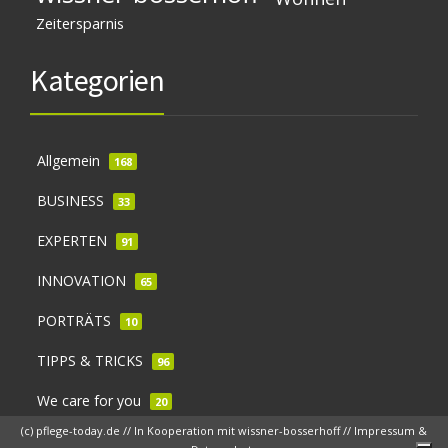
Zeitersparnis
Kategorien
Allgemein
168
BUSINESS
33
EXPERTEN
91
INNOVATION
65
PORTRÄTS
10
TIPPS & TRICKS
96
We care for you
20
(c) pflege-today.de // In Kooperation mit
wissner-bosserhoff
//
Impressum &