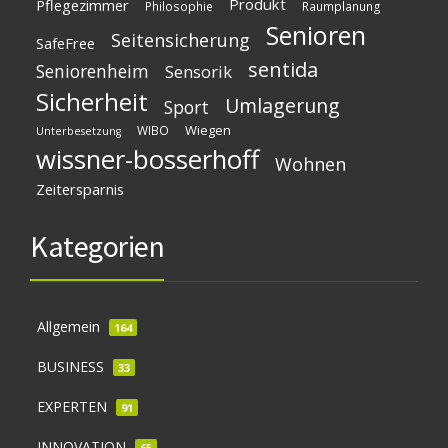
Produkt
Pflegezimmer
Philosophie
Raumplanung
Senioren
Seitensicherung
SafeFree
sentida
Seniorenheim
Sensorik
Sicherheit
Umlagerung
Sport
Wiegen
WIBO
Unterbesetzung
wissner-bosserhoff
Wohnen
Zeitersparnis
Kategorien
Allgemein
164
BUSINESS
33
EXPERTEN
91
INNOVATION
65