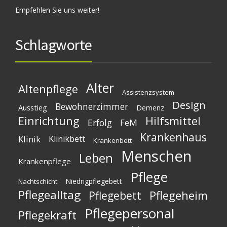
Empfehlen Sie uns weiter!
Schlagworte
Alter
Altenpflege
Assistenzsystem
Design
Bewohnerzimmer
Ausstieg
Demenz
Einrichtung
Hilfsmittel
Erfolg
FeM
Krankenhaus
Klinik
Klinikbett
Krankenbett
Menschen
Leben
Krankenpflege
Pflege
Niedrigpflegebett
Nachtschicht
Pflegealltag
Pflegeheim
Pflegebett
Pflegepersonal
Pflegekraft