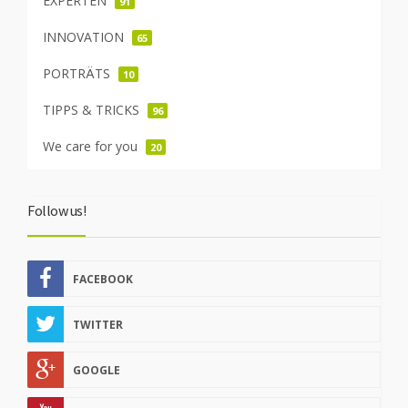
EXPERTEN
91
INNOVATION
65
PORTRÄTS
10
TIPPS & TRICKS
96
We care for you
20
Follow us!
FACEBOOK
TWITTER
GOOGLE