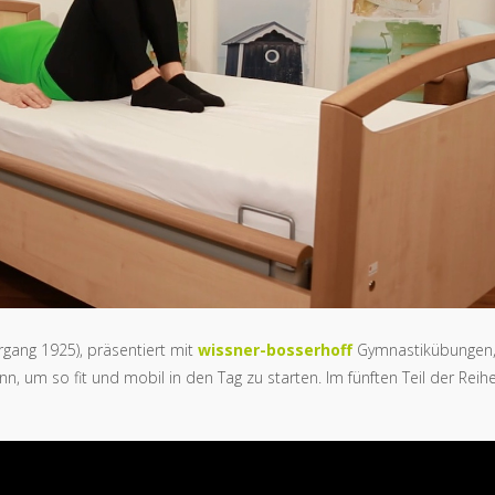
rgang 1925), präsentiert mit
wissner-bosserhoff
Gymnastikübungen
, um so fit und mobil in den Tag zu starten. Im fünften Teil der Reih