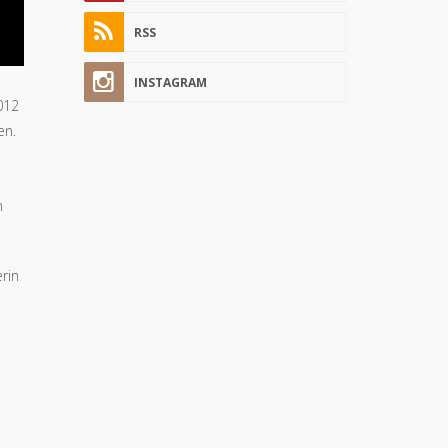
RSS
INSTAGRAM
012
en.
n
erin