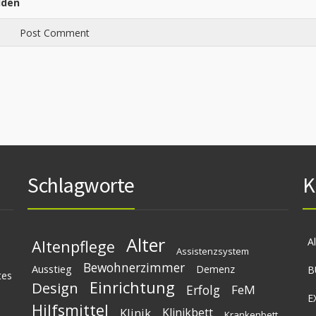
lden
Schlagworte
K
Alter
A
Altenpflege
Assistenzsystem
Bewohnerzimmer
Ausstieg
Demenz
B
tes
Einrichtung
Design
Erfolg
FeM
E
Hilfsmittel
Klinik
Klinikbett
Krankenbett