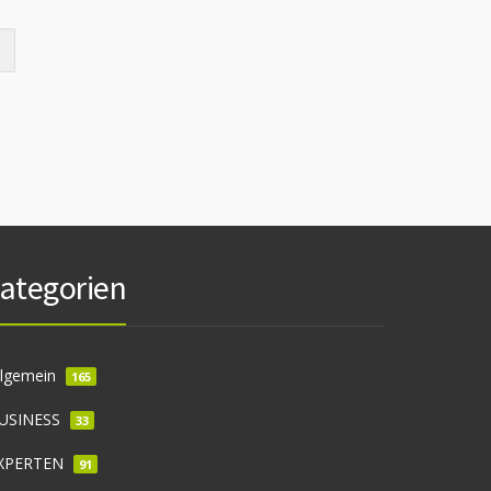
ategorien
llgemein
165
USINESS
33
XPERTEN
91