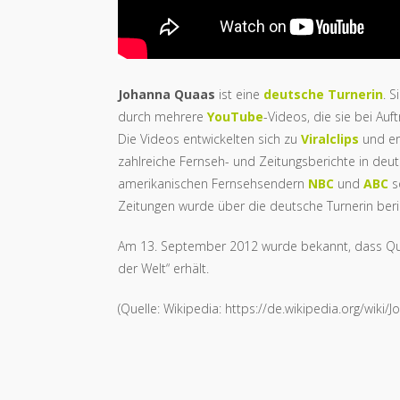
Johanna Quaas
ist eine
deutsche
Turnerin
. 
durch mehrere
YouTube
-Videos, die sie bei Auf
Die Videos entwickelten sich zu
Viralclips
und err
zahlreiche Fernseh- und Zeitungsberichte in deu
amerikanischen Fernsehsendern
NBC
und
ABC
so
Zeitungen wurde über die deutsche Turnerin beri
Am 13. September 2012 wurde bekannt, dass Qu
der Welt“ erhält.
(Quelle: Wikipedia: https://de.wikipedia.org/wiki