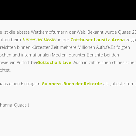
Sie ist die älteste Wettkampfturnerin der Welt. Bekannt wurde Quaas 2
tritten beim
Turnier der Meister
in der
Cottbuser
Lausitz-Arena
zeigt
eichten binnen kürzester Zeit mehrere Millionen Aufrufe.Es folgten
tschen und internationalen Medien, darunter Berichte bei den
wie ein Auftritt bei
Gottschalk Live
. Auch in zahlreichen chinesische
chtet.
aas einen Eintrag im
Guinness-Buch der Rekorde
als „älteste Turn
/Johanna_Quaas )