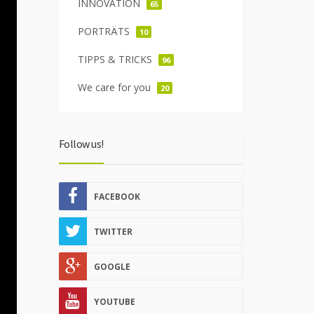
INNOVATION
65
PORTRÄTS
10
TIPPS & TRICKS
96
We care for you
20
Follow us!
FACEBOOK
TWITTER
GOOGLE
YOUTUBE