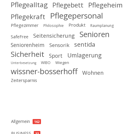
Pflegealltag
Pflegeheim
Pflegebett
Pflegepersonal
Pflegekraft
Produkt
Pflegezimmer
Philosophie
Raumplanung
Senioren
Seitensicherung
SafeFree
sentida
Seniorenheim
Sensorik
Sicherheit
Umlagerung
Sport
Wiegen
WIBO
Unterbesetzung
wissner-bosserhoff
Wohnen
Zeitersparnis
Kategorien
Allgemein
162
BUSINESS
33