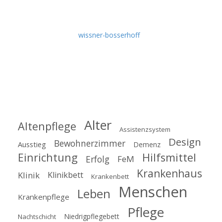
Praxis, nützliche Tutorials, Experten-Interviews, aktuelle
Fachbeiträge, Produkt-News und Wissenswertes rund um
die Themen Krankenpflege und Altenpflege.
Idee & Umsetzung:
wissner-bosserhoff
Empfehlen Sie uns weiter!
Schlagworte
Alter
Altenpflege
Assistenzsystem
Design
Bewohnerzimmer
Ausstieg
Demenz
Einrichtung
Hilfsmittel
Erfolg
FeM
Krankenhaus
Klinik
Klinikbett
Krankenbett
Menschen
Leben
Krankenpflege
Pflege
Niedrigpflegebett
Nachtschicht