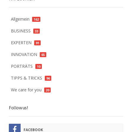
Allgemein
162
BUSINESS
33
EXPERTEN
91
INNOVATION
65
PORTRÄTS
10
TIPPS & TRICKS
96
We care for you
20
Follow us!
FACEBOOK