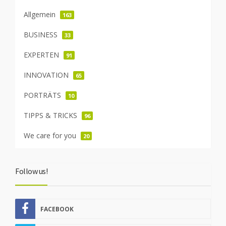
Allgemein
163
BUSINESS
33
EXPERTEN
91
INNOVATION
65
PORTRÄTS
10
TIPPS & TRICKS
96
We care for you
20
Follow us!
FACEBOOK