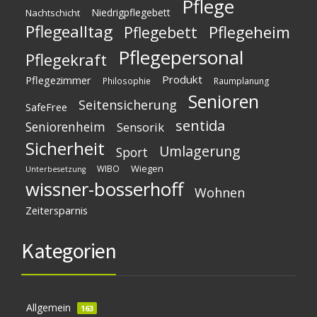
Pflege
Niedrigpflegebett
Nachtschicht
Pflegealltag
Pflegeheim
Pflegebett
Pflegepersonal
Pflegekraft
Produkt
Pflegezimmer
Philosophie
Raumplanung
Senioren
Seitensicherung
SafeFree
sentida
Seniorenheim
Sensorik
Sicherheit
Umlagerung
Sport
Wiegen
WIBO
Unterbesetzung
wissner-bosserhoff
Wohnen
Zeitersparnis
Kategorien
Allgemein
163