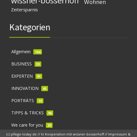
wissner-bosserhoff
Wohnen
Zeitersparnis
Kategorien
Allgemein
164
BUSINESS
33
EXPERTEN
91
INNOVATION
65
PORTRÄTS
10
TIPPS & TRICKS
96
We care for you
20
(c) pflege-today.de // In Kooperation mit
wissner-bosserhoff
//
Impressum &