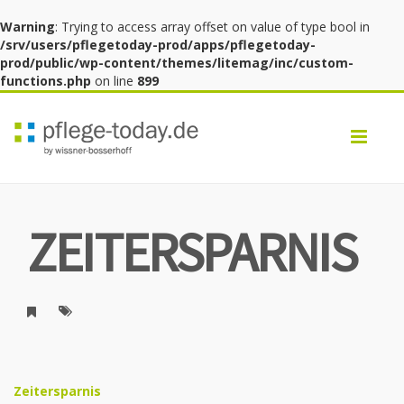
Warning
: Trying to access array offset on value of type bool in
/srv/users/pflegetoday-prod/apps/pflegetoday-
prod/public/wp-content/themes/litemag/inc/custom-
functions.php
on line
899
Toggl
navig
ZEITERSPARNIS
Zeitersparnis