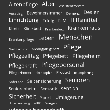
Alter
Altenpflege
Assistenzsystem
Design
Bewohnerzimmer
Ausstieg
Demenz
Einrichtung
Hilfsmittel
Erfolg
FeM
Krankenhaus
Klinik
Klinikbett
Krankenbett
Menschen
Leben
Krankenpflege
Pflege
Niedrigpflegebett
Nachtschicht
Pflegealltag
Pflegeheim
Pflegebett
Pflegepersonal
Pflegekraft
Produkt
Pflegezimmer
Philosophie
Raumplanung
Senioren
Seitensicherung
SafeFree
sentida
Seniorenheim
Sensorik
Sicherheit
Umlagerung
Sport
Wiegen
WIBO
Unterbesetzung