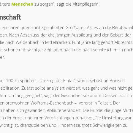
 ältere
Menschen
zu sorgen“, sagt die Altenpflegerin.
enschaft
ülerin ihren querschnittsgelähmten Großvater. Als es an die Berufswahl
erden. Nach Abschluss der dreijährigen Ausbildung und der Geburt der
ilie nach Weidenbach in Mittelfranken. Fünf Jahre lang gehört Albrechts
ine schöne und wichtige Zeit, aber nach und nach sehnte ich mich nac
er.
uf 100 zu sprinten, ist kein guter Einfall“, warnt Sebastian Bönisch,
ilitation. Zuerst sollte analysiert werden, was geht und was nicht ge
 vollem Umfang geeignet“, sagt der Gesundheitsökonom. Dessen ist sich
m Seniorenwohnen Wolframs-Eschenbach – vorerst in Teilzeit. Der
en haben sich gewandelt, Abläufe verändert. Die Hürde: die junge Mutt
en der Arbeit und ihren Verpflichtungen zuhause. „Die Umstellung war
 „wichtig ist, dranzubleiben und Hindernisse, trotz Schwierigkeiten zu