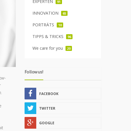
EXPERTEN
91
INNOVATION
65
PORTRÄTS
10
TIPPS & TRICKS
96
We care for you
20
Follow us!
now-
r
h.
FACEBOOK
e
TWITTER
GOOGLE
it