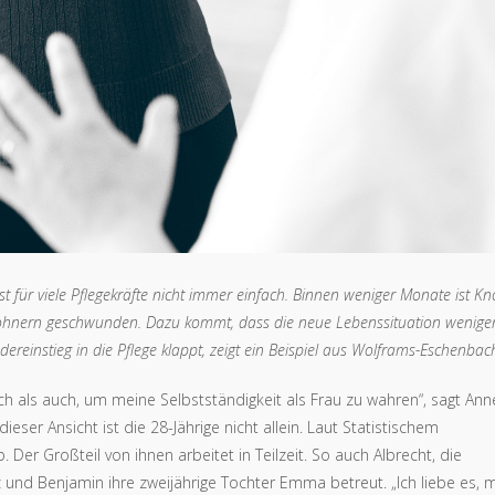
ist für viele Pflegekräfte nicht immer einfach. Binnen weniger Monate ist K
wohnern geschwunden. Dazu kommt, dass die neue Lebenssituation wenige
edereinstieg in die Pflege klappt, zeigt ein Beispiel aus Wolframs-Eschenbac
ich als auch, um meine Selbstständigkeit als Frau zu wahren“, sagt Ann
 dieser Ansicht ist die 28-Jährige nicht allein. Laut Statistischem
Der Großteil von ihnen arbeitet in Teilzeit. So auch Albrecht, die
 und Benjamin ihre zweijährige Tochter Emma betreut. „Ich liebe es, m