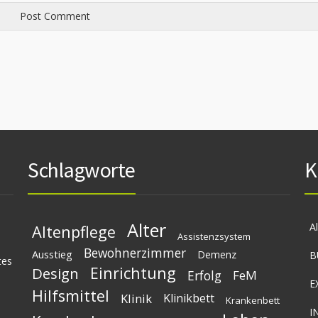
Schlagworte
K
Alter
A
Altenpflege
Assistenzsystem
Bewohnerzimmer
Ausstieg
Demenz
B
tes
Einrichtung
Design
Erfolg
FeM
E
Hilfsmittel
Klinik
Klinikbett
Krankenbett
I