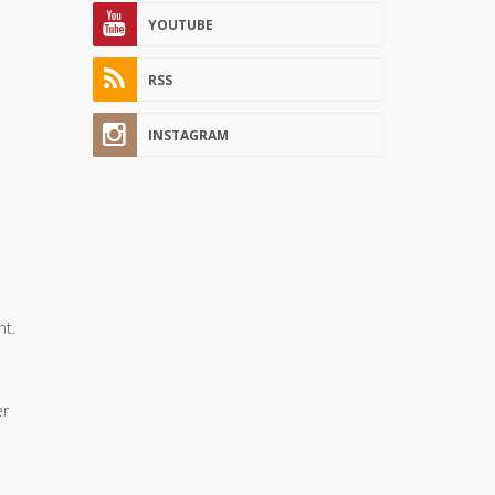
YOUTUBE
RSS
INSTAGRAM
h
ht.
er