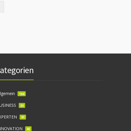
ategorien
llgemein
164
USINESS
33
XPERTEN
91
NNOVATION
65