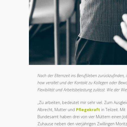
Nach der Elternzeit ins Berufsleben zurückzufinden, 
how veraltet und der Kontakt zu Kollegen oder Be
Flexibilität und Arbeitsbelastung zulässt. Wie der Wi
„Zu arbeiten, bedeutet mir sehr viel. Zum Ausgle
Albrecht, Mutter und
Pflegekraft
in Teilzeit. Mit
Bundesamt haben drei von vier Müttern einen Job. 
Zuhause neben den vierjährigen Zwillingen Moritz