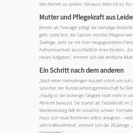
den Kleinen zu spielen. Genauso liebe ich es, für
Mutter und Pflegekraft aus Leid
Bereits als Teenager pflegt die damalige Realsch
geht, steht fest: die Sächsin möchte Pflegerin w
Zwillinge, zieht sie mit ihrer neugegründeten Fam
Aufmerksamkeit ausschließlich ihren Kindern. „E
neuen Aufgaben“, erinnert sich die dreifache Mutt
Ein Schritt nach dem anderen
„Nach einer mehrjährigen Auszeit sofort von null a
Sprecher der Bundesarbeitsgemeinschaft für Rehab
„Häufig ist die bisherige Tätigkeit nicht mehr in
Albrecht bewusst. Sie startet als Teilzeitkraft i
Wiedereinstieg fällt ihr zunächst schwer. Formali
muss sich neue Richtlinien selbst aneignen – neb
sehr kräftezehrend“, erinnert sich die 28-Jährige,
überwinden.“