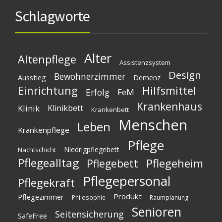
Schlagworte
Alter
Altenpflege
Assistenzsystem
Design
Bewohnerzimmer
Ausstieg
Demenz
Einrichtung
Hilfsmittel
Erfolg
FeM
Krankenhaus
Klinik
Klinikbett
Krankenbett
Menschen
Leben
Krankenpflege
Pflege
Niedrigpflegebett
Nachtschicht
Pflegealltag
Pflegeheim
Pflegebett
Pflegepersonal
Pflegekraft
Produkt
Pflegezimmer
Philosophie
Raumplanung
Senioren
Seitensicherung
SafeFree