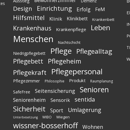
Bewohnerzimmer
Ausstieg
Demenz
B
tes
Einrichtung
Design
Erfolg
FeM
E
Hilfsmittel
Klinik
Klinikbett
Krankenbett
I
Leben
Krankenhaus
Krankenpflege
Menschen
P
Nachtschicht
T
Pflege
Pflegealltag
Niedrigpflegebett
W
Pflegeheim
Pflegebett
Pflegepersonal
Pflegekraft
Produkt
Pflegezimmer
Philosophie
Raumplanung
Senioren
Seitensicherung
SafeFree
sentida
Seniorenheim
Sensorik
Sicherheit
Umlagerung
Sport
Wiegen
WIBO
Unterbesetzung
wissner-bosserhoff
Wohnen