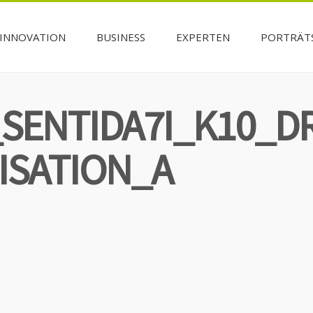
INNOVATION
BUSINESS
EXPERTEN
PORTRÄT
_SENTIDA7I_K10_D
ISATION_A