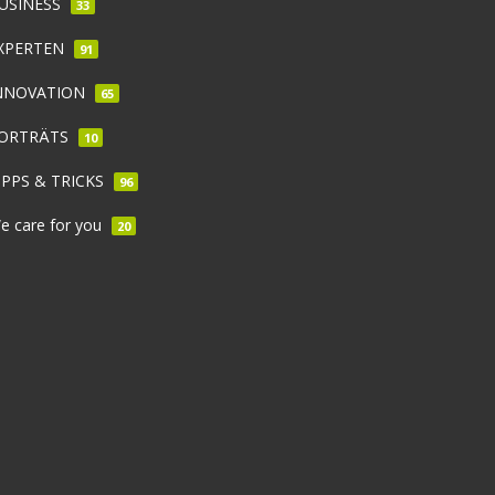
USINESS
33
XPERTEN
91
NNOVATION
65
ORTRÄTS
10
IPPS & TRICKS
96
e care for you
20