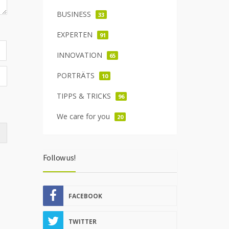
BUSINESS
33
EXPERTEN
91
INNOVATION
65
PORTRÄTS
10
TIPPS & TRICKS
96
We care for you
20
Follow us!
FACEBOOK
TWITTER