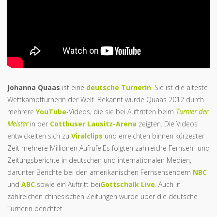
Johanna Quaas
ist eine
deutsche
Turnerin
. Sie ist die älteste
Wettkampfturnerin der Welt. Bekannt wurde Quaas 2012 durch
mehrere
YouTube
-Videos, die sie bei Auftritten beim
Turnier der
Meister
in der
Cottbuser
Lausitz-Arena
zeigten. Die Videos
entwickelten sich zu
Viralclips
und erreichten binnen kürzester
Zeit mehrere Millionen Aufrufe.Es folgten zahlreiche Fernseh- und
Zeitungsberichte in deutschen und internationalen Medien,
darunter Berichte bei den amerikanischen Fernsehsendern
NBC
und
ABC
sowie ein Auftritt bei
Gottschalk Live
. Auch in
zahlreichen chinesischen Zeitungen wurde über die deutsche
Turnerin berichtet.