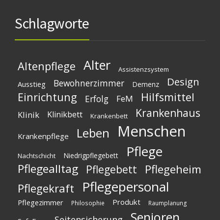
Schlagworte
Alter
Altenpflege
Assistenzsystem
Design
Bewohnerzimmer
Ausstieg
Demenz
Einrichtung
Hilfsmittel
Erfolg
FeM
Krankenhaus
Klinik
Klinikbett
Krankenbett
Menschen
Leben
Krankenpflege
Pflege
Niedrigpflegebett
Nachtschicht
Pflegealltag
Pflegeheim
Pflegebett
Pflegepersonal
Pflegekraft
Produkt
Pflegezimmer
Philosophie
Raumplanung
Senioren
Seitensicherung