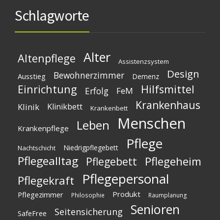
Schlagworte
Alter
Altenpflege
Assistenzsystem
Design
Bewohnerzimmer
Ausstieg
Demenz
Einrichtung
Hilfsmittel
Erfolg
FeM
Krankenhaus
Klinik
Klinikbett
Krankenbett
Menschen
Leben
Krankenpflege
Pflege
Niedrigpflegebett
Nachtschicht
Pflegealltag
Pflegeheim
Pflegebett
Pflegepersonal
Pflegekraft
Produkt
Pflegezimmer
Philosophie
Raumplanung
Senioren
Seitensicherung
SafeFree