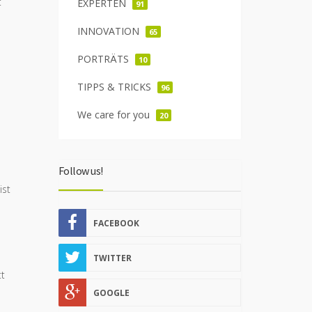
t
EXPERTEN
91
INNOVATION
65
PORTRÄTS
10
TIPPS & TRICKS
96
We care for you
20
Follow us!
ist
FACEBOOK
TWITTER
tt
GOOGLE