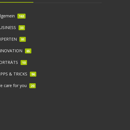
llgemein
163
USINESS
33
XPERTEN
91
NNOVATION
65
ORTRÄTS
10
IPPS & TRICKS
96
e care for you
20