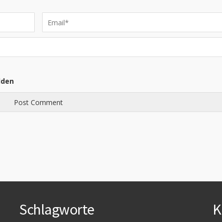
lden
Schlagworte
K