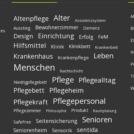
Alter
A
Altenpflege
Assistenzsystem
Bewohnerzimmer
Ausstieg
Demenz
B
tes
Einrichtung
Design
Erfolg
FeM
E
Hilfsmittel
Klinik
Klinikbett
Krankenbett
I
Leben
Krankenhaus
Krankenpflege
Menschen
P
Nachtschicht
T
Pflege
Pflegealltag
Niedrigpflegebett
W
Pflegeheim
Pflegebett
Pflegepersonal
Pflegekraft
Produkt
Pflegezimmer
Philosophie
Raumplanung
Senioren
Seitensicherung
SafeFree
sentida
Seniorenheim
Sensorik