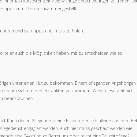
d innerhalb kürzester Zeit viele wichtige Entscheidungen zu treffen. Of
nige Tipps zum Thema zusammengestellt:
nzuhören und sich Tipps und Tricks zu holen.
llte er auch die Möglichkeit haben, mit zu entscheiden wie es
gehörigen unter einen Hut zu bekommen. Einem pflegenden Angehörigen 
nehmen um sich um den erkrankten zu kümmern. Wenn diese Zeit nicht
 zu beanspruchen.
 wird. Kann der zu Pflegende alleine Essen oder sich alleine aus dem Be
flegedienst engagiert werden. Auch hier muss geschaut werden wie
egende eine 24-stündige Betreuung oder reicht eine Teilzeitpflege?