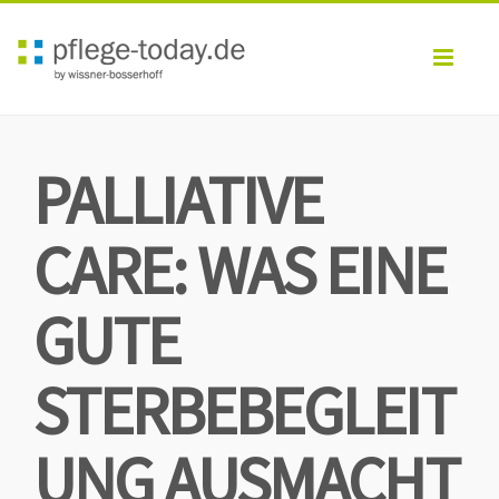
Toggl
navig
PALLIATIVE
CARE: WAS EINE
GUTE
STERBEBEGLEIT
UNG AUSMACHT