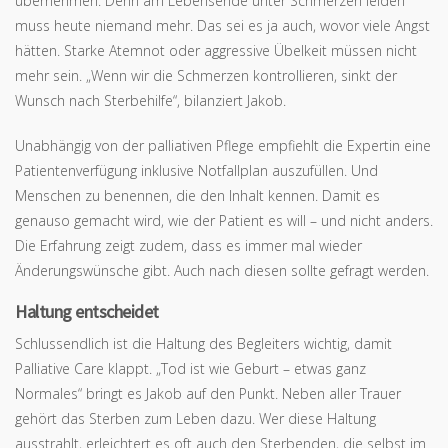
übernehmen. Denn am Lebensende unter Schmerzen leiden
muss heute niemand mehr. Das sei es ja auch, wovor viele Angst
hätten. Starke Atemnot oder aggressive Übelkeit müssen nicht
mehr sein. „Wenn wir die Schmerzen kontrollieren, sinkt der
Wunsch nach Sterbehilfe“, bilanziert Jakob.
Unabhängig von der palliativen Pflege empfiehlt die Expertin eine
Patientenverfügung inklusive Notfallplan auszufüllen. Und
Menschen zu benennen, die den Inhalt kennen. Damit es
genauso gemacht wird, wie der Patient es will – und nicht anders.
Die Erfahrung zeigt zudem, dass es immer mal wieder
Änderungswünsche gibt. Auch nach diesen sollte gefragt werden.
Haltung entscheidet
Schlussendlich ist die Haltung des Begleiters wichtig, damit
Palliative Care klappt. „Tod ist wie Geburt – etwas ganz
Normales“ bringt es Jakob auf den Punkt. Neben aller Trauer
gehört das Sterben zum Leben dazu. Wer diese Haltung
ausstrahlt, erleichtert es oft auch den Sterbenden, die selbst im