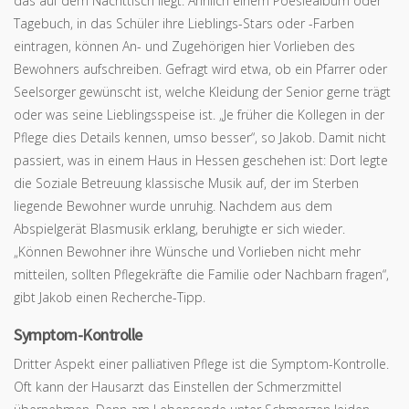
das auf dem Nachttisch liegt. Ähnlich einem Poesiealbum oder
Tagebuch, in das Schüler ihre Lieblings-Stars oder -Farben
eintragen, können An- und Zugehörigen hier Vorlieben des
Bewohners aufschreiben. Gefragt wird etwa, ob ein Pfarrer oder
Seelsorger gewünscht ist, welche Kleidung der Senior gerne trägt
oder was seine Lieblingsspeise ist. „Je früher die Kollegen in der
Pflege dies Details kennen, umso besser“, so Jakob. Damit nicht
passiert, was in einem Haus in Hessen geschehen ist: Dort legte
die Soziale Betreuung klassische Musik auf, der im Sterben
liegende Bewohner wurde unruhig. Nachdem aus dem
Abspielgerät Blasmusik erklang, beruhigte er sich wieder.
„Können Bewohner ihre Wünsche und Vorlieben nicht mehr
mitteilen, sollten Pflegekräfte die Familie oder Nachbarn fragen“,
gibt Jakob einen Recherche-Tipp.
Symptom-Kontrolle
Dritter Aspekt einer palliativen Pflege ist die Symptom-Kontrolle.
Oft kann der Hausarzt das Einstellen der Schmerzmittel