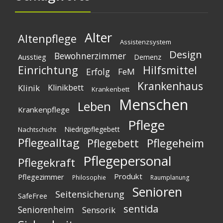
Alter
Altenpflege
Assistenzsystem
Design
Bewohnerzimmer
Ausstieg
Demenz
Einrichtung
Hilfsmittel
Erfolg
FeM
Krankenhaus
Klinik
Klinikbett
Krankenbett
Menschen
Leben
Krankenpflege
Pflege
Niedrigpflegebett
Nachtschicht
Pflegealltag
Pflegeheim
Pflegebett
Pflegepersonal
Pflegekraft
Produkt
Pflegezimmer
Philosophie
Raumplanung
Senioren
Seitensicherung
SafeFree
sentida
Seniorenheim
Sensorik