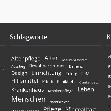
Schlagworte
K
Alter
A
Altenpflege
Assistenzsystem
Bewohnerzimmer
Ausstieg
Demenz
B
tes
Einrichtung
Design
Erfolg
FeM
E
Hilfsmittel
Klinik
Klinikbett
Krankenbett
I
Leben
Krankenhaus
Krankenpflege
Menschen
P
Nachtschicht
T
Pflege
Pflegealltag