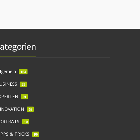
ategorien
llgemein
164
USINESS
33
XPERTEN
91
NNOVATION
65
ORTRÄTS
10
IPPS & TRICKS
96