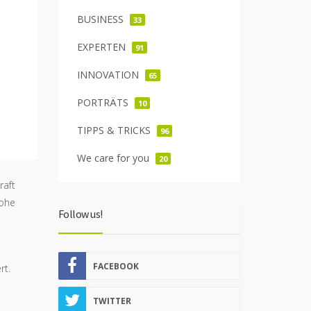
BUSINESS
33
EXPERTEN
91
INNOVATION
65
PORTRÄTS
10
TIPPS & TRICKS
96
We care for you
20
raft
hohe
Follow us!
FACEBOOK
rt.
TWITTER