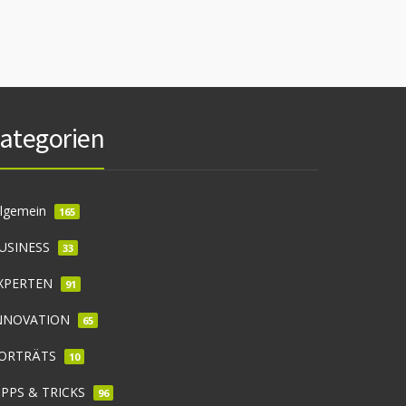
ategorien
llgemein
165
USINESS
33
XPERTEN
91
NNOVATION
65
ORTRÄTS
10
IPPS & TRICKS
96