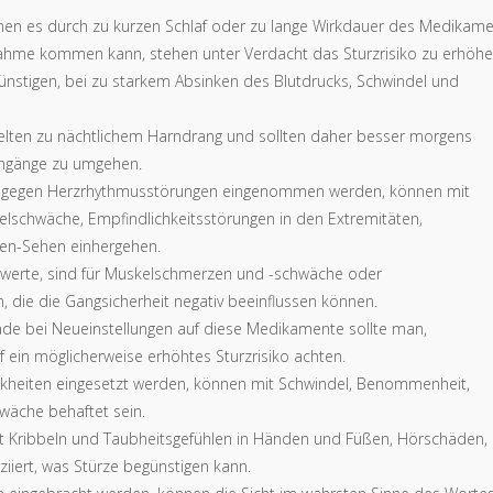
en es durch zu kurzen Schlaf oder zu lange Wirkdauer des Medikam
nahme kommen kann, stehen unter Verdacht das Sturzrisiko zu erhöhe
nstigen, bei zu starkem Absinken des Blutdrucks, Schwindel und
selten zu nächtlichem Harndrang und sollten daher besser morgens
tengänge zu umgehen.
 die gegen Herzrhythmusstörungen eingenommen werden, können mit
elschwäche, Empfindlichkeitsstörungen in den Extremitäten,
en-Sehen einhergehen.
nwerte, sind für Muskelschmerzen und -schwäche oder
die die Gangsicherheit negativ beeinflussen können.
de bei Neueinstellungen auf diese Medikamente sollte man,
 ein möglicherweise erhöhtes Sturzrisiko achten.
ankheiten eingesetzt werden, können mit Schwindel, Benommenheit,
wäche behaftet sein.
it Kribbeln und Taubheitsgefühlen in Händen und Füßen, Hörschäden,
iiert, was Stürze begünstigen kann.