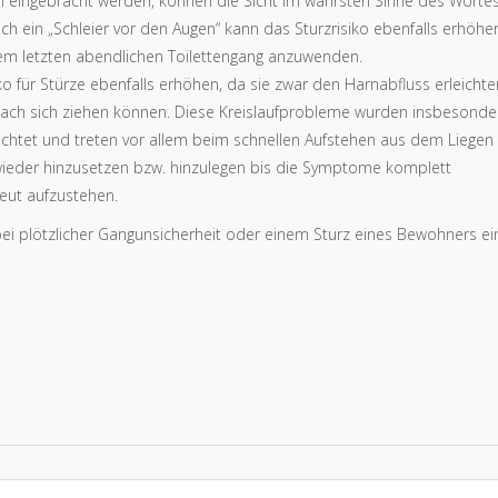
n eingebracht werden, können die Sicht im wahrsten Sinne des Wortes
h ein „Schleier vor den Augen“ kann das Sturzrisiko ebenfalls erhöhe
dem letzten abendlichen Toilettengang anzuwenden.
o für Stürze ebenfalls erhöhen, da sie zwar den Harnabfluss erleichte
 nach sich ziehen können. Diese Kreislaufprobleme wurden insbesonde
htet und treten vor allem beim schnellen Aufstehen aus dem Liegen
h wieder hinzusetzen bzw. hinzulegen bis die Symptome komplett
eut aufzustehen.
bei plötzlicher Gangunsicherheit oder einem Sturz eines Bewohners ei