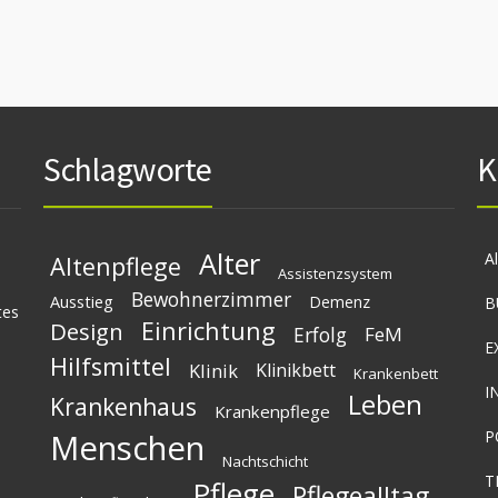
Schlagworte
K
Alter
A
Altenpflege
Assistenzsystem
Bewohnerzimmer
Ausstieg
Demenz
B
tes
Einrichtung
Design
Erfolg
FeM
E
Hilfsmittel
Klinik
Klinikbett
Krankenbett
I
Leben
Krankenhaus
Krankenpflege
Menschen
P
Nachtschicht
T
Pflege
Pflegealltag