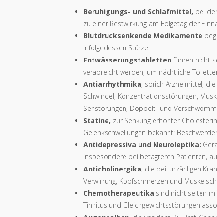
Beruhigungs- und Schlafmittel,
bei den
zu einer Restwirkung am Folgetag der Ein
Blutdrucksenkende Medikamente
begü
infolgedessen Stürze.
Entwässerungstabletten
führen nicht 
verabreicht werden, um nächtliche Toilet
Antiarrhythmika
, sprich Arzneimittel,
Schwindel, Konzentrationsstörungen, Musk
Sehstörungen, Doppelt- und Verschwomm
Statine,
zur Senkung erhöhter Cholesteri
Gelenkschwellungen bekannt: Beschwerden, 
Antidepressiva und Neuroleptika:
Gera
insbesondere bei betagteren Patienten, auf
Anticholinergika
, die bei unzähligen Kr
Verwirrung, Kopfschmerzen und Muskelsch
Chemotherapeutika
sind nicht selten m
Tinnitus und Gleichgewichtsstörungen assoz