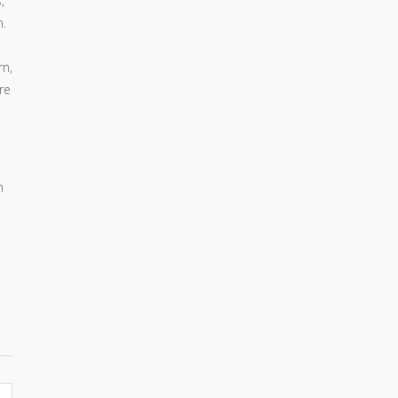
,
n.
rn,
re
n