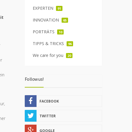
EXPERTEN
91
it
INNOVATION
65
PORTRÄTS
10
TIPPS & TRICKS
96
r
We care for you
20
er
ein
Follow us!
FACEBOOK
ur,
TWITTER
mer
GOOGLE