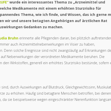
RUFE“
wurde ein interessantes Thema zu „Arzneimittel und
, welche Medikamente mit einem erhöhten Sturzrisiko für
pannendes Thema, wie ich finde, und Wissen, das ich gerne m
en wir und unsere betagten Angehörigen auf ärztlichen Rat
 Auswirkungen Gedanken zu machen.
audia Bruhn
erinnerte alle Pflegenden daran, bei plötzlich auftretende
mmer auch Arzneimittelnebenwirkungen im Visier zu haben,
 Denn solche Ereignisse sind nicht zwangsläufig auf Erkrankungen d
 auf Nebenwirkungen der verordneten Medikamente beruhen. Die
den Wirkstoffen, generell ein erhöhtes Sturzrisiko bestünde, sofern 
age sind, durch Auswirkungen auf Blutdruck, Gleichgewichtssinn, Muskulat
rze zu erhöhen. Häufig sind betagtere Menschen betroffen, bei denen
, da sie beispielsweise wegen eingeschränkter Nierenfunktion langsa