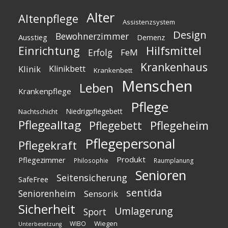
Alter
Altenpflege
Assistenzsystem
Design
Bewohnerzimmer
Ausstieg
Demenz
Einrichtung
Hilfsmittel
Erfolg
FeM
Krankenhaus
Klinik
Klinikbett
Krankenbett
Menschen
Leben
Krankenpflege
Pflege
Niedrigpflegebett
Nachtschicht
Pflegealltag
Pflegeheim
Pflegebett
Pflegepersonal
Pflegekraft
Produkt
Pflegezimmer
Philosophie
Raumplanung
Senioren
Seitensicherung
SafeFree
sentida
Seniorenheim
Sensorik
Sicherheit
Umlagerung
Sport
Wiegen
WIBO
Unterbesetzung