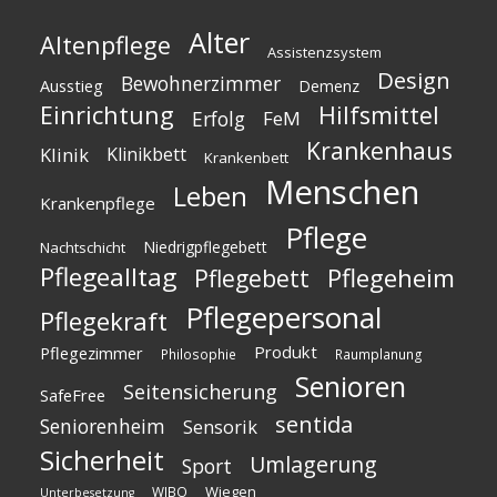
Alter
Altenpflege
Assistenzsystem
Design
Bewohnerzimmer
Ausstieg
Demenz
Einrichtung
Hilfsmittel
Erfolg
FeM
Krankenhaus
Klinik
Klinikbett
Krankenbett
Menschen
Leben
Krankenpflege
Pflege
Niedrigpflegebett
Nachtschicht
Pflegealltag
Pflegeheim
Pflegebett
Pflegepersonal
Pflegekraft
Produkt
Pflegezimmer
Philosophie
Raumplanung
Senioren
Seitensicherung
SafeFree
sentida
Seniorenheim
Sensorik
Sicherheit
Umlagerung
Sport
Wiegen
WIBO
Unterbesetzung