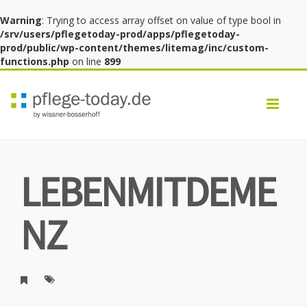
Warning
: Trying to access array offset on value of type bool in
/srv/users/pflegetoday-prod/apps/pflegetoday-
prod/public/wp-content/themes/litemag/inc/custom-
functions.php
on line
899
Toggl
navig
LEBENMITDEME
NZ