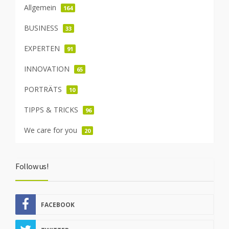
Allgemein
164
BUSINESS
33
EXPERTEN
91
INNOVATION
65
PORTRÄTS
10
TIPPS & TRICKS
96
We care for you
20
Follow us!
FACEBOOK