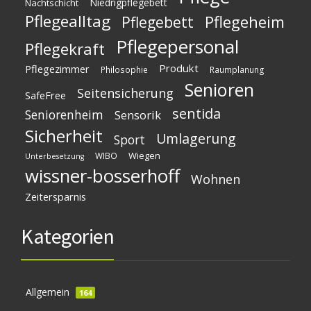
Niedrigpflegebett
Nachtschicht
Pflegealltag
Pflegeheim
Pflegebett
Pflegepersonal
Pflegekraft
Produkt
Pflegezimmer
Philosophie
Raumplanung
Senioren
Seitensicherung
SafeFree
sentida
Seniorenheim
Sensorik
Sicherheit
Umlagerung
Sport
Wiegen
WIBO
Unterbesetzung
wissner-bosserhoff
Wohnen
Zeitersparnis
Kategorien
Allgemein
164