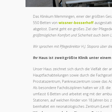
Das Klinikum Memmingen, einer der größten Gesu
550 Betten von
wissner-bosserhoff
ausgestatte
abgelöst. Damit geht ein großes Ziel der Pflegedie
größtmöglichen Komfort und Sicherheit auch beim Li
Wir sprachen mit Pflegedirektor H.J. Stopora über d
Ihr Haus ist zweitgrößte Klinik unter eine
Unser Haus zeichnet sich durch die Vielfalt der
Hauptfachabteilungen sowie durch die Fachgesell
Prostatazentrum, Pankreaszentrum sowie das Ad
Als besondere Fachdisziplinen halten wir z.B. die K
umfasst 6 Betten und arbeitet eng mit der ambul
Stationen, auf welchen Kinder von 18 Jahren bi
beinhaltet ein neonatologisches Zentrum (Level 1)