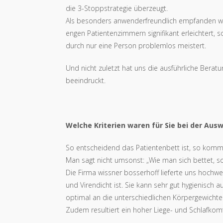
die 3-Stoppstrategie überzeugt.
Als besonders anwenderfreundlich empfanden wir i
engen Patientenzimmern signifikant erleichtert,
durch nur eine Person problemlos meistert.
Und nicht zuletzt hat uns die ausführliche Bera
beeindruckt.
Welche Kriterien waren für Sie bei der Aus
So entscheidend das Patientenbett ist, so kommt
Man sagt nicht umsonst: „Wie man sich bettet, so
Die Firma wissner bosserhoff lieferte uns hochwe
und Virendicht ist. Sie kann sehr gut hygienisc
optimal an die unterschiedlichen Körpergewichte
Zudem resultiert ein hoher Liege- und Schlafkomfo