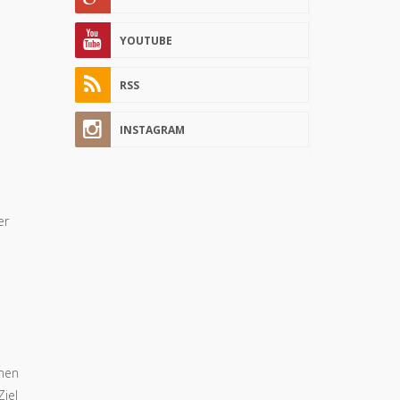
YOUTUBE
RSS
INSTAGRAM
er
mmen
iel