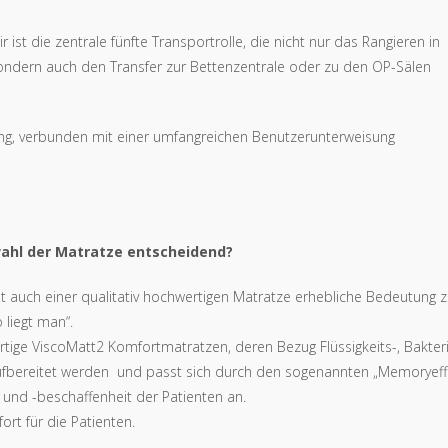
st die zentrale fünfte Transportrolle, die nicht nur das Rangieren in
 sondern auch den Transfer zur Bettenzentrale oder zu den OP-Sälen
tung, verbunden mit einer umfangreichen Benutzerunterweisung
wahl der Matratze entscheidend?
 auch einer qualitativ hochwertigen Matratze erhebliche Bedeutung z
 liegt man“.
rtige ViscoMatt2 Komfortmatratzen, deren Bezug Flüssigkeits-, Bakter
h aufbereitet werden und passt sich durch den sogenannten „Memoryeff
 und -beschaffenheit der Patienten an.
rt für die Patienten.