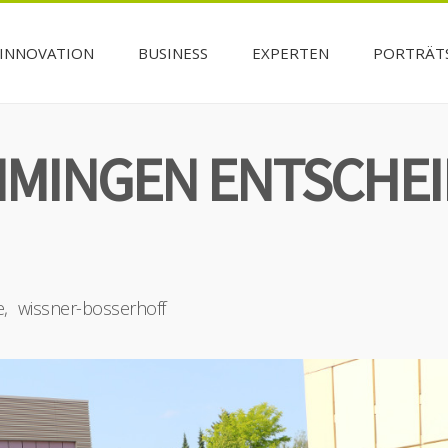
INNOVATION
BUSINESS
EXPERTEN
PORTRÄT
MINGEN ENTSCHEI
e
wissner-bosserhoff