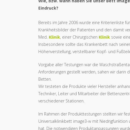
Wie, bzw. wann haben Sie unser Bett image
Eindruck?
Bereits im Jahre 2006 wurde eine Kriterienliste f
Krankheitsbilder der Patienten und den damit 
Med.
Klinik
, einer Chirurgischen
Klinik
sowie eine
Insbesondere sollte das Krankenbett nach seinen
Höhenverstellung, verstellbarer Kopf- und Fußte
Vorgabe aller Testungen war die Waschstraßenta
Anforderungen gestellt werden, sahen wir darin 
Betten.
Wir testeten die Produkte vieler Hersteller anha
Techniker, Leiter und Mitarbeiter der Bettenzentr
verschiedener Stationen.
Im Rahmen der Produkttestungen stellten wir fes
Universalklinikbett image3-w mit Niedrigfunkti
hat. Die notwendigen Produktanpassungen wurde