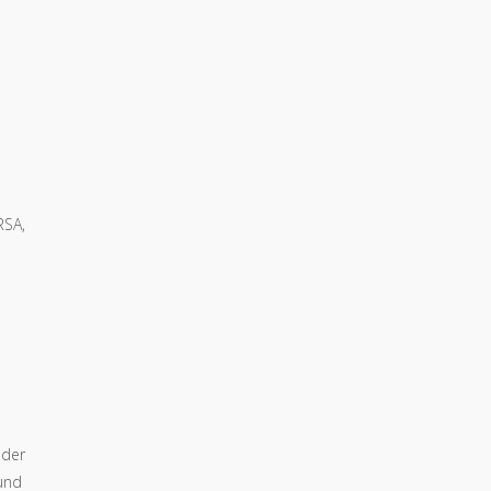
RSA,
 der
und