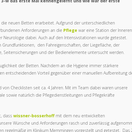
 3-w das erste Mal kennengelernt und wie war der erste
ür die neuen Betten erarbeitet. Aufgrund der unterschiedlichen
verbundenen Anforderungen an die
Pflege
war eine Station der Inneren
r Neurologie dabei. Auch auf den Intensivstationen wurde getestet.
 Grundfunktionen, den Fahreigenschaften, der Liegefläche, der
ile, Seitensicherungen und der Bedienelemente untersucht werden.
uglichkeit der Betten. Nachdem an die Hygiene immer stärkere
den entscheidenden Vorteil gegenüber einer manuellen Aufbereitung d
nd von Checklisten seit ca. 4 Jahren. Mit im Team dabei waren unsere
ale sowie natürlich die Pflegedienstleitungen und Pflegekräfte
t, dass
wissner-bosserhoff
mit dem neu entwickelten
on unsere Wünsche und Anforderungen rasch und zuverlässig aufgeno
n regelmäßig im Klinikum Memmingen vorgestellt und getestet. Das Z