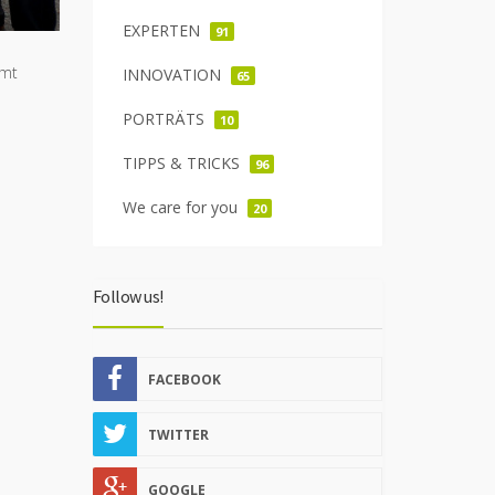
EXPERTEN
91
amt
INNOVATION
65
PORTRÄTS
10
TIPPS & TRICKS
96
We care for you
20
Follow us!
FACEBOOK
TWITTER
GOOGLE