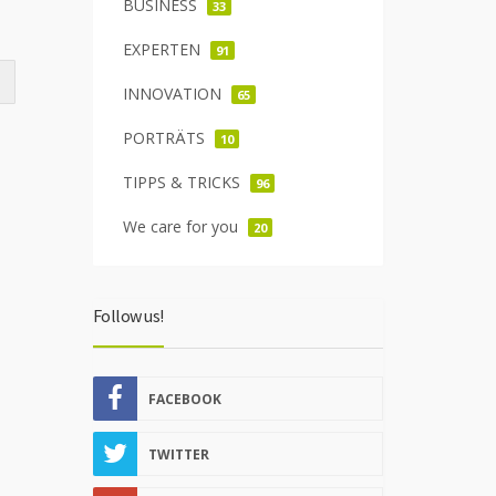
BUSINESS
33
EXPERTEN
91
INNOVATION
65
PORTRÄTS
10
TIPPS & TRICKS
96
We care for you
20
Follow us!
FACEBOOK
TWITTER