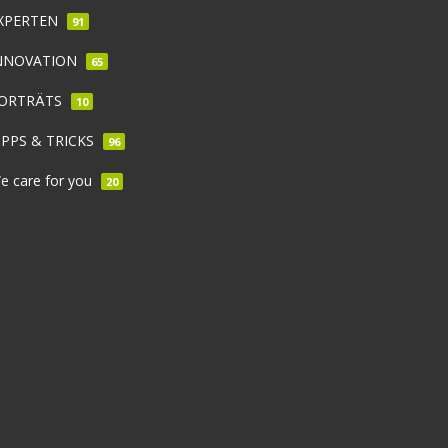
XPERTEN
91
NNOVATION
65
ORTRÄTS
10
IPPS & TRICKS
96
e care for you
20