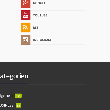
GOOGLE
YOUTUBE
RSS
INSTAGRAM
ategorien
llgemein
164
USINESS
33