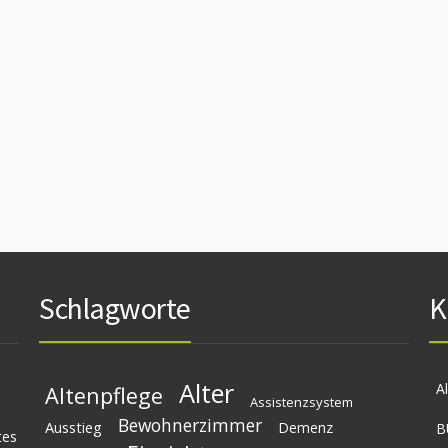
Schlagworte
K
Alter
A
Altenpflege
Assistenzsystem
Bewohnerzimmer
Ausstieg
Demenz
B
tes