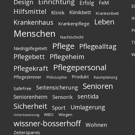
Einrichtung
Design
Erfolg
FeM
E
Hilfsmittel
Klinik
Klinikbett
Krankenbett
I
Leben
Krankenhaus
Krankenpflege
Menschen
P
Nachtschicht
T
Pflege
Pflegealltag
Niedrigpflegebett
W
Pflegeheim
Pflegebett
Pflegepersonal
Pflegekraft
Produkt
Pflegezimmer
Philosophie
Raumplanung
Senioren
Seitensicherung
SafeFree
sentida
Seniorenheim
Sensorik
Sicherheit
Umlagerung
Sport
Wiegen
WIBO
Unterbesetzung
wissner-bosserhoff
Wohnen
Zeitersparnis