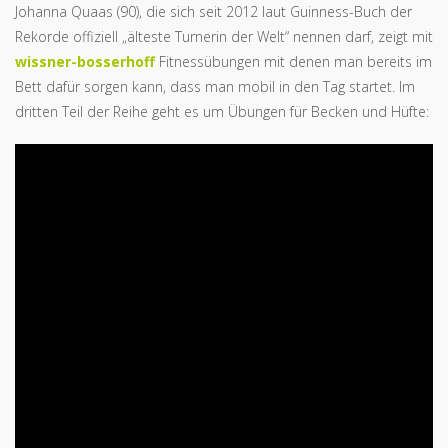
Johanna Quaas (90), die sich seit 2012 laut Guinness-Buch der
Rekorde offiziell „älteste Turnerin der Welt“ nennen darf, zeigt mit
wissner-bosserhoff
Fitnessübungen mit denen man bereits im
Bett dafür sorgen kann, dass man mobil in den Tag startet. Im
dritten Teil der Reihe geht es um Übungen für Becken und Hüfte: