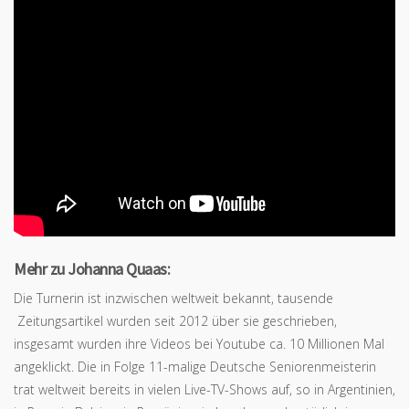
Mehr zu Johanna Quaas:
Die Turnerin ist inzwischen weltweit bekannt, tausende
Zeitungsartikel wurden seit 2012 über sie geschrieben,
insgesamt wurden ihre Videos bei Youtube ca. 10 Millionen Mal
angeklickt. Die in Folge 11-malige Deutsche Seniorenmeisterin
trat weltweit bereits in vielen Live-TV-Shows auf, so in Argentinien,