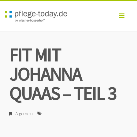
Toggl
navig
FIT MIT
JOHANNA
QUAAS – TEIL 3
Allgemein