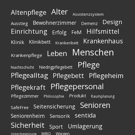
Alter
Altenpflege
Assistenzsystem
Design
Bewohnerzimmer
Ausstieg
Demenz
Einrichtung
Hilfsmittel
Erfolg
FeM
Krankenhaus
Klinik
Klinikbett
Krankenbett
Menschen
Leben
Krankenpflege
Pflege
Niedrigpflegebett
Nachtschicht
Pflegealltag
Pflegeheim
Pflegebett
Pflegepersonal
Pflegekraft
Produkt
Pflegezimmer
Philosophie
Raumplanung
Senioren
Seitensicherung
SafeFree
sentida
Seniorenheim
Sensorik
Sicherheit
Umlagerung
Sport
Wiegen
WIBO
Unterbesetzung