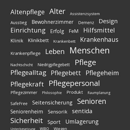
Alter
Altenpflege
Assistenzsystem
Design
Bewohnerzimmer
Ausstieg
Demenz
Einrichtung
Hilfsmittel
Erfolg
FeM
Krankenhaus
Klinik
Klinikbett
Krankenbett
Menschen
Leben
Krankenpflege
Pflege
Niedrigpflegebett
Nachtschicht
Pflegealltag
Pflegeheim
Pflegebett
Pflegepersonal
Pflegekraft
Produkt
Pflegezimmer
Philosophie
Raumplanung
Senioren
Seitensicherung
SafeFree
sentida
Seniorenheim
Sensorik
Sicherheit
Umlagerung
Sport
Wiegen
WIBO
Unterbesetzung