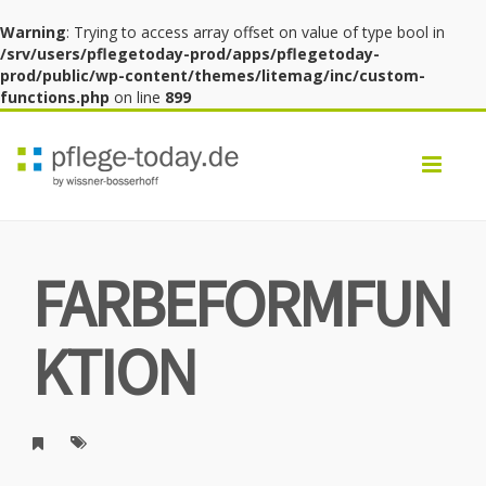
Warning
: Trying to access array offset on value of type bool in
/srv/users/pflegetoday-prod/apps/pflegetoday-
prod/public/wp-content/themes/litemag/inc/custom-
functions.php
on line
899
Toggl
navig
FARBEFORMFUN
KTION