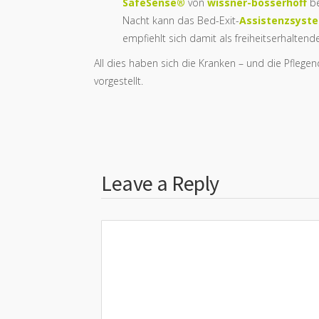
SafeSense®
von
wissner-bosserhoff
be
Nacht kann das Bed-Exit-
Assistenzsyst
empfiehlt sich damit als freiheitserhalte
All dies haben sich die Kranken – und die Pfle
vorgestellt.
Leave a Reply