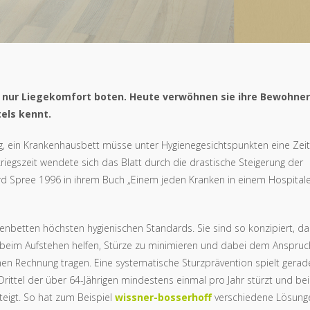
st nur Liegekomfort boten. Heute verwöhnen sie ihre Bewohner
els kennt.
ung, ein Krankenhausbett müsse unter Hygienegesichtspunkten eine Zeit
iegszeit wendete sich das Blatt durch die drastische Steigerung der
rd Spree 1996 in ihrem Buch „Einem jeden Kranken in einem Hospital
enbetten höchsten hygienischen Standards. Sie sind so konzipiert, da
h beim Aufstehen helfen, Stürze zu minimieren und dabei dem Anspruc
n Rechnung tragen. Eine systematische Sturzprävention spielt gerade
 Drittel der über 64-Jährigen mindestens einmal pro Jahr stürzt und bei
teigt. So hat zum Beispiel
wissner-bosserhoff
verschiedene Lösung