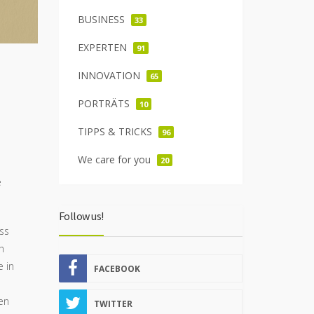
BUSINESS
33
EXPERTEN
91
INNOVATION
65
PORTRÄTS
10
TIPPS & TRICKS
96
We care for you
20
e
Follow us!
ss
h
 in
FACEBOOK
en
TWITTER