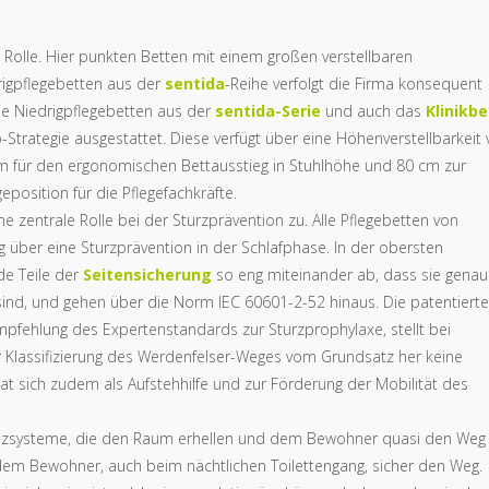
 Rolle. Hier punkten Betten mit einem großen verstellbaren
igpflegebetten aus der
sentida
-Reihe verfolgt die Firma konsequent
 Niedrigpflegebetten aus der
sentida-Serie
und auch das
Klinikbe
-Strategie ausgestattet. Diese verfügt über eine Höhenverstellbarkeit
 cm für den ergonomischen Bettausstieg in Stuhlhöhe und 80 cm zur
osition für die Pflegefachkräfte.
 zentrale Rolle bei der Sturzprävention zu. Alle Pflegebetten von
 über eine Sturzprävention in der Schlafphase. In der obersten
de Teile der
Seitensicherung
so eng miteinander ab, dass sie gena
 sind, und gehen über die Norm IEC 60601-2-52 hinaus. Die patentierte
mpfehlung des Expertenstandards zur Sturzprophylaxe, stellt bei
 Klassifizierung des Werdenfelser-Weges vom Grundsatz her keine
 sich zudem als Aufstehhilfe und zur Förderung der Mobilität des
tenzsysteme, die den Raum erhellen und dem Bewohner quasi den Weg
 dem Bewohner, auch beim nächtlichen Toilettengang, sicher den Weg.