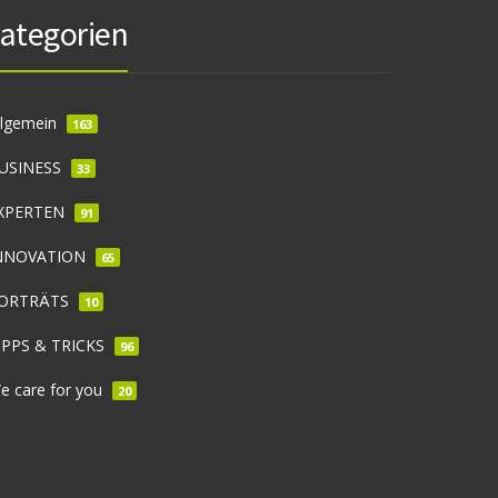
ategorien
llgemein
163
USINESS
33
XPERTEN
91
NNOVATION
65
ORTRÄTS
10
IPPS & TRICKS
96
e care for you
20