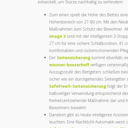
entwickelt, um Stürze nachhaltig zu verhindern:
Zum einen spielt die Höhe des Bettes eine
Höhenbereich von 27-80 cm. Mit den Niedr
Maßnahmen zum Schutz der Bewohner. Alle
image 3
sind mit der intelligenten 3-Stopp
27 cm für eine sichere Schlafposition, 41
komfortablen und rückenschonenden Pflegep
Der
Seitensicherung
kommt ebenfalls eine
wissner-bosserhoff
verfügen serienmäßig
Auszugsstufe des Bettgitters schließen bei
sicher wie ein durchgehendes Seitengitter
SafeFree®-Seitensicherung
folgt der E
halbseitiger Verwendung entsprechend der
freiheitsentziehende Maßnahme dar und hat
Bewohners bewährt.
Daneben gibt es heute intelligente Assis
leuchten. Eine Nachtlicht-Automatik weist