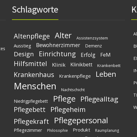
Schlagworte
K
Alter
A
Altenpflege
Assistenzsystem
Bewohnerzimmer
Ausstieg
Demenz
B
tes
Einrichtung
Design
Erfolg
FeM
E
Hilfsmittel
Klinik
Klinikbett
Krankenbett
I
Leben
Krankenhaus
Krankenpflege
Menschen
P
Nachtschicht
T
Pflege
Pflegealltag
Niedrigpflegebett
W
Pflegeheim
Pflegebett
Pflegepersonal
Pflegekraft
Produkt
Pflegezimmer
Philosophie
Raumplanung