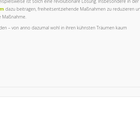
ispielsweise ist solch eine revolutionäre Lösung. Insbesondere in der
em
dazu beitragen, freiheitsentziehende Maßnahmen zu reduzieren u
nde Maßnahme.
genden – von anno dazumal wohl in ihren kühnsten Träumen kaum