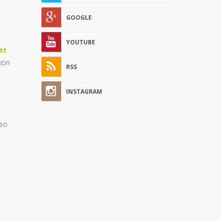
GOOGLE
YOUTUBE
tt
 von
RSS
INSTAGRAM
uso